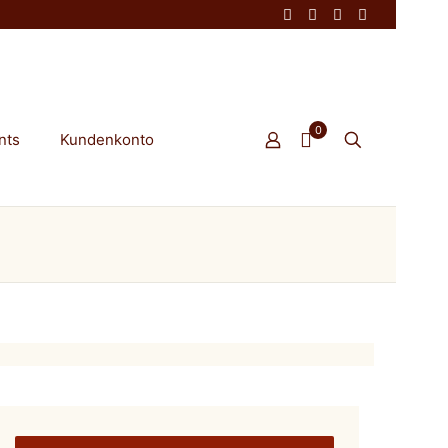
0
nts
Kundenkonto