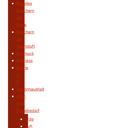
Rituelles
Räuchern
auf
Kohle
Räuchern
als
Raumduft
Schmuck
Wellness
Steine
A-
Z
Hexenhaushalt
Altar-
und
Ritualbedarf
Erde
Luft