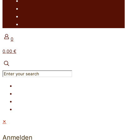
0
0,00 €
✕
Anmelden