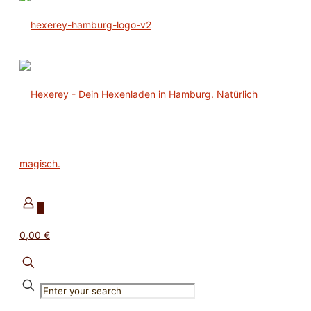
0
0,00 €
✕