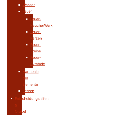
Wasser
Feuer
Feuer-
RäucherWerk
Feuer-
Kerzen
Feuer-
Steine
Feuer-
Symbole
Harmonie
der
Elemente
Kerzen
Entscheidungshilfen
&
Orakel