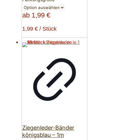
ab
1,99
€
1,99
€
/
Stück
Ziegenleder-Bänder
königsblau – 1m