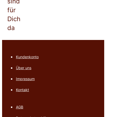
sind
für
Dich
da
Kundenkonto
Über uns
Impressum
Kontakt
AGB