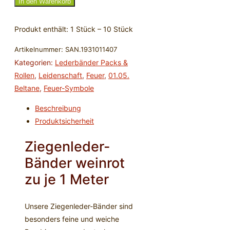
Bänder
In den Warenkorb
weinrot
-
Produkt enthält: 1
Stück
– 10
Stück
1m
Artikelnummer:
SAN.1931011407
Menge
Kategorien:
Lederbänder Packs &
Rollen
,
Leidenschaft
,
Feuer
,
01.05.
Beltane
,
Feuer-Symbole
Beschreibung
Produktsicherheit
Ziegenleder-
Bänder weinrot
zu je 1 Meter
Unsere Ziegenleder-Bänder sind
besonders feine und weiche