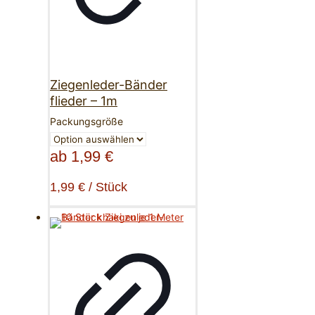
Ziegenleder-Bänder
flieder – 1m
Packungsgröße
ab
1,99
€
1,99
€
/
Stück