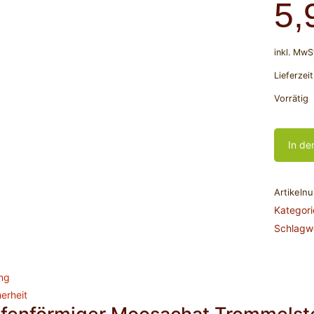
5,
inkl. MwS
Lieferzei
Vorrätig
In de
Artikeln
Kategor
Schlagw
ng
erheit