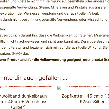
eralien und Kristalle nicht mit Reinigungs-/Lösemitteln oder andere
sgemäße Verwendung: Steine, Mineralien und Kristalle aus unserem 
koration, der Wellnessanwendung und der spirituellen Arbeit.
n durch nicht bestimmungsgemäße Verwendung, oder Missachtung v
ten:
ausdrücklich darauf hin, dass die Wirksamkeit von Steinen, Minerali
tlich nicht nachgewiesen und nicht anerkannt gilt. Derartige Besch
den Literatur und beziehen sich rein auf die spirituelle Wirkung. Sie
esetzes (HMG) dar.
rer Produkte ist für die Heilanwendung geeignet, oder ersetzt ärzt
nnte dir auch gefallen …
wollband dunkelbraun
Zopfkette – 45 cm x 1
m x 45cm + Verschluss
925er Silber
(Silber)