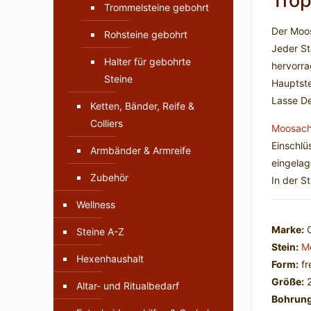
Trop
Trommelsteine gebohrt
Der Moos
Rohsteine gebohrt
Jeder St
Halter für gebohrte
hervorra
Steine
Hauptste
Lasse Dei
Ketten, Bänder, Reife &
Colliers
Moosach
Einschlü
Armbänder & Armreife
eingelag
Zubehör
In der S
Wellness
Marke:
C
Steine A-Z
Stein:
M
Hexenhaushalt
Form:
fr
Größe:
2
Altar- und Ritualbedarf
Bohrung