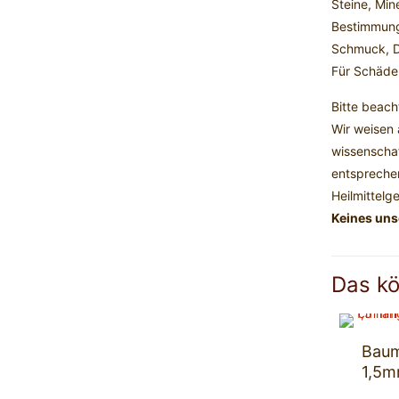
Steine, Min
Bestimmung
Schmuck, De
Für Schäde
Bitte beach
Wir weisen 
wissenschaf
entsprechen
Heilmittelg
Keines unse
Das kö
Baum
1,5m