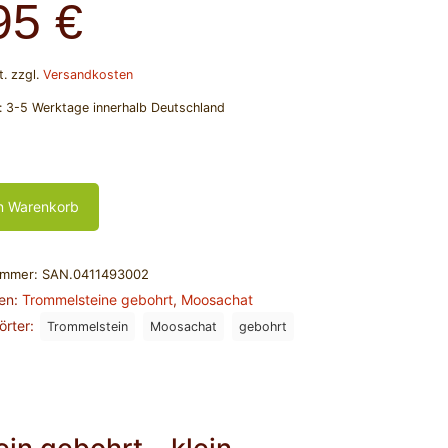
95
€
t.
zzgl.
Versandkosten
t:
3-5 Werktage innerhalb Deutschland
n Warenkorb
ummer:
SAN.0411493002
ien:
Trommelsteine gebohrt
,
Moosachat
örter:
Trommelstein
Moosachat
gebohrt