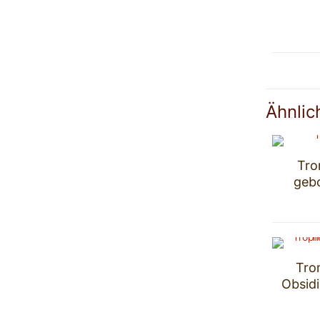
Ähnlic
Tro
gebo
Tro
Obsidi