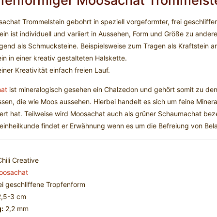
fenförmiger Moosachat Trommelstei
achat Trommelstein gebohrt in speziell vorgeformter, frei geschliffe
ein ist individuell und variiert in Aussehen, Form und Größe zu ande
gend als Schmucksteine. Beispielsweise zum Tragen als Kraftstein an 
in in einer kreativ gestalteten Halskette.
ner Kreativität einfach freien Lauf.
at
ist mineralogisch gesehen ein Chalzedon und gehört somit zu de
ssen, die wie Moos aussehen. Hierbei handelt es sich um feine Miner
ert hat. Teilweise wird Moosachat auch als grüner Schaumachat bez
teinheilkunde findet er Erwähnung wenn es um die Befreiung von Be
hili Creative
oosachat
ei geschliffene Tropfenform
,5-3 cm
:
2,2 mm