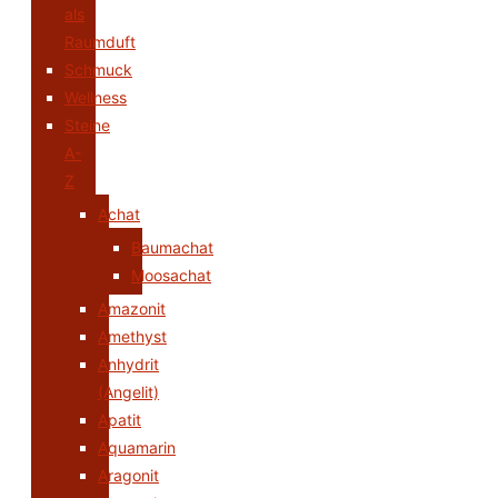
als
Raumduft
Schmuck
Wellness
Steine
A-
Z
Achat
Baumachat
Moosachat
Amazonit
Amethyst
Anhydrit
(Angelit)
Apatit
Aquamarin
Aragonit