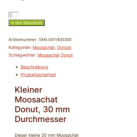
Moosachat
Donut
In den Warenkorb
30
mm
Artikelnummer:
SAN.0411400300
rund
Kategorien:
Moosachat
,
Donuts
Menge
Schlagwörter:
Moosachat
Donut
Beschreibung
Produktsicherheit
Kleiner
Moosachat
Donut, 30 mm
Durchmesser
Dieser kleine 30 mm Moosachat