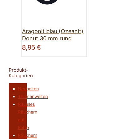
Aragonit blau (Ozeanit)
Donut 30 mm rund
8,95
€
Produkt-
Kategorien
Neuheiten
Themenwelten
Rituelles
Räuchern
auf
Kohle
Räuchern