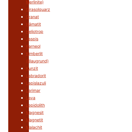
Merlinite)
Girasolquarz
Granat
Hämatit
Heliotrop
Jaspis
Karneol
Kimberlit
(Blaugrund)
Kunzit
Labradorit
Lapislazuli
Larimar
Lava
Lepidolith
Magnesit
Magnetit
Malachit