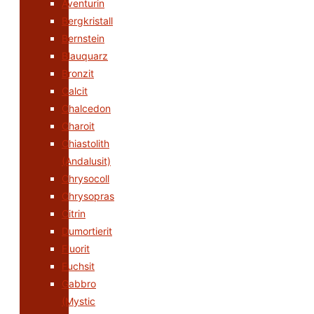
Aventurin
Bergkristall
Bernstein
Blauquarz
Bronzit
Calcit
Chalcedon
Charoit
Chiastolith
(Andalusit)
Chrysocoll
Chrysopras
Citrin
Dumortierit
Fluorit
Fuchsit
Gabbro
(Mystic