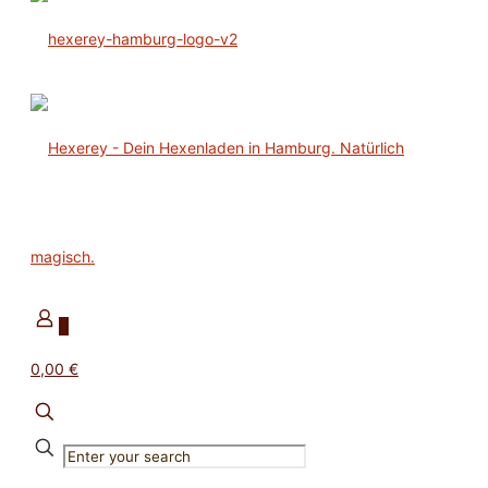
0
0,00 €
✕