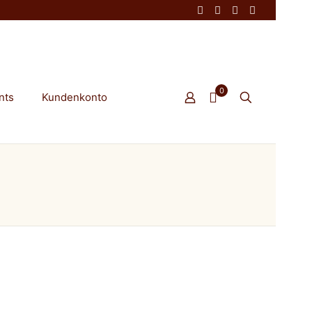
0
nts
Kundenkonto