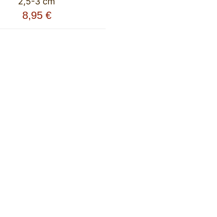
2,5-3 cm
8,95
€