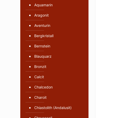
Aquamarin
Aragonit
Aventurin
Bergkristall
Bernstein
Blauquarz
Bronzit
Calcit
Chalcedon
Charoit
Chiastolith (Andalusit)
Chrysocoll