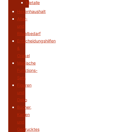
Metalle
Hexenhaushalt
Altar-
und
Ritualbedarf
Entscheidungshilfen
&
Orakel
Magische
Funktions-
Sets
Figuren
und
Deko
Bücher,
Karten
und
Gedrucktes