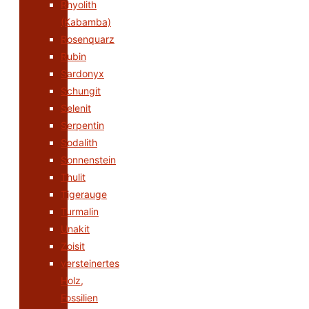
Rhyolith
(Kabamba)
Rosenquarz
Rubin
Sardonyx
Schungit
Selenit
Serpentin
Sodalith
Sonnenstein
Thulit
Tigerauge
Turmalin
Unakit
Zoisit
versteinertes
Holz,
Fossilien