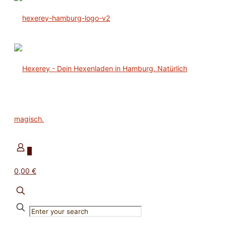
0
0,00 €
✕