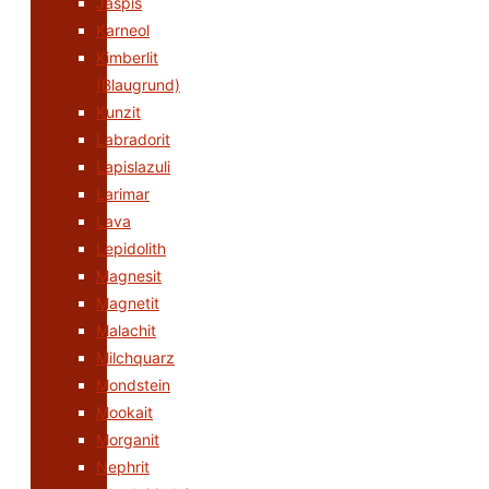
Jaspis
Karneol
Kimberlit
(Blaugrund)
Kunzit
Labradorit
Lapislazuli
Larimar
Lava
Lepidolith
Magnesit
Magnetit
Malachit
Milchquarz
Mondstein
Mookait
Morganit
Nephrit