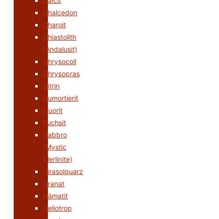
Calcit
Chalcedon
Charoit
Chiastolith
(Andalusit)
Chrysocoll
Chrysopras
Citrin
Dumortierit
Fluorit
Fuchsit
Gabbro
(Mystic
Merlinite)
Girasolquarz
Granat
Hämatit
Heliotrop