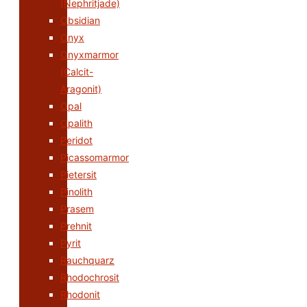
(Nephritjade)
Obsidian
Onyx
Onyxmarmor
(Calcit-
Aragonit)
Opal
Opalith
Peridot
Picassomarmor
Pietersit
Pinolith
Prasem
Prehnit
Pyrit
Rauchquarz
Rhodochrosit
Rhodonit