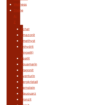
Wellness
Steine
A-
Z
Achat
Amazonit
Amethyst
Anhydrit
(Angelit)
Apatit
Aquamarin
Aragonit
Aventurin
Bergkristall
Bernstein
Blauquarz
Bronzit