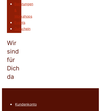
Beratungen
&
Workshops
Events
Gutschein
Wir
sind
für
Dich
da
Kundenkonto