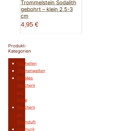
Trommelstein Sodalith
gebohrt – klein 2,5-3
cm
4,95
€
Produkt-
Kategorien
Neuheiten
Themenwelten
Rituelles
Räuchern
auf
Kohle
Räuchern
als
Raumduft
Schmuck