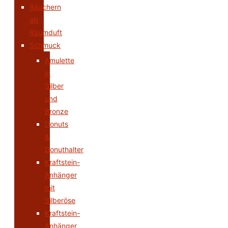
Räuchern
als
Raumduft
Schmuck
Amulette
in
Silber
und
Bronze
Donuts
&
Donuthalter
Kraftstein-
Anhänger
mit
Silberöse
Kraftstein-
Anhänger