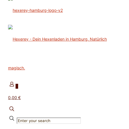
0
0,00 €
✕