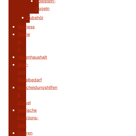
Edelstein-
Kugeln
Zubehör
Wellness
Steine
A-
Z
Hexenhaushalt
Altar-
und
Ritualbedarf
Entscheidungshilfen
&
Orakel
Magische
Funktions-
Sets
Figuren