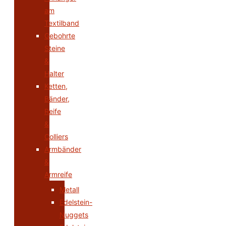
am
Textilband
Gebohrte
Steine
&
Halter
Ketten,
Bänder,
Reife
&
Colliers
Armbänder
&
Armreife
Metall
Edelstein-
Nuggets