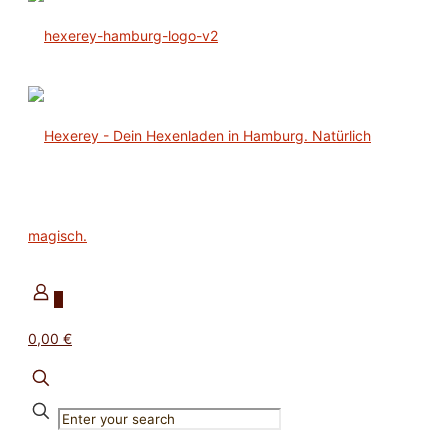
0
0,00 €
✕