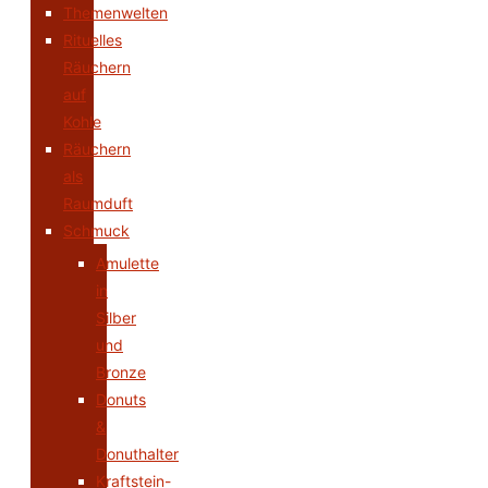
Themenwelten
Rituelles
Räuchern
auf
Kohle
Räuchern
als
Raumduft
Schmuck
Amulette
in
Silber
und
Bronze
Donuts
&
Donuthalter
Kraftstein-