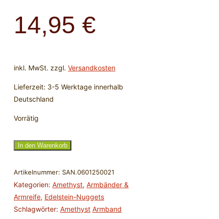
14,95
€
inkl. MwSt.
zzgl.
Versandkosten
Lieferzeit:
3-5 Werktage innerhalb
Deutschland
Vorrätig
Armband
In den Warenkorb
Amethyst,
10-
Artikelnummer:
SAN.0601250021
12mm
Kategorien:
Amethyst
,
Armbänder &
Nuggets
Armreife
,
Edelstein-Nuggets
Menge
Schlagwörter:
Amethyst
Armband