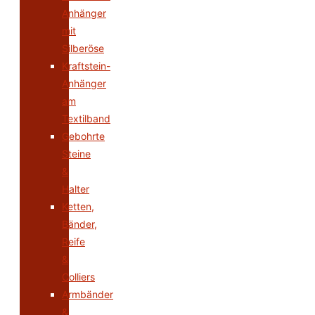
Anhänger
mit
Silberöse
Kraftstein-
Anhänger
am
Textilband
Gebohrte
Steine
&
Halter
Ketten,
Bänder,
Reife
&
Colliers
Armbänder
&