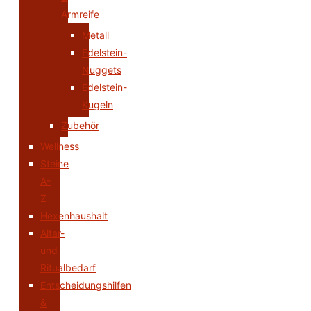
Armreife
Metall
Edelstein-
Nuggets
Edelstein-
Kugeln
Zubehör
Wellness
Steine
A-
Z
Hexenhaushalt
Altar-
und
Ritualbedarf
Entscheidungshilfen
&