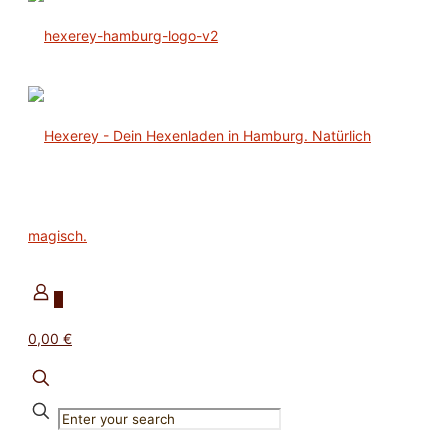
0
0,00 €
✕