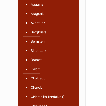
Aquamarin
Aragonit
Aventurin
Bergkristall
Bernstein
Blauquarz
Bronzit
Calcit
Chalcedon
Charoit
Chiastolith (Andalusit)
Chrysocoll