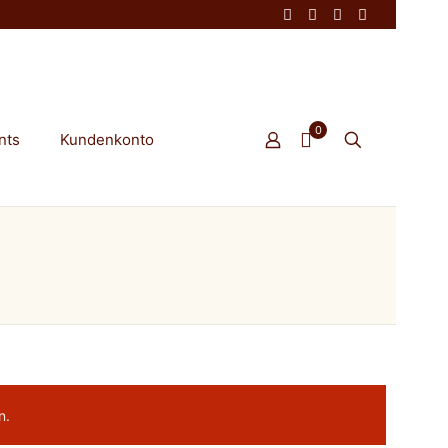
0
nts
Kundenkonto
n.