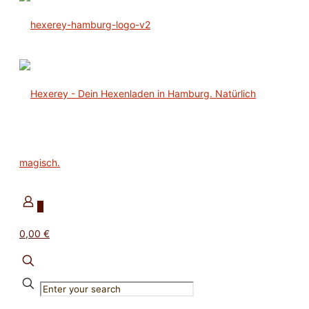
0
0,00 €
✕