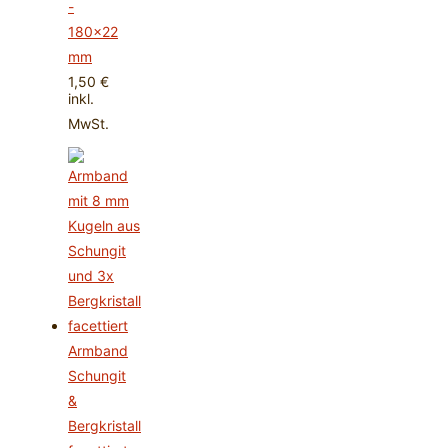
-
180x22
mm
1,50
€
inkl.
MwSt.
Armband
Schungit
&
Bergkristall