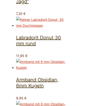
Jagd“
7,20
€
Labradorit Donut 30
mm rund
11,95
€
Armband Obsidian,
6mm Kugeln
9,95
€