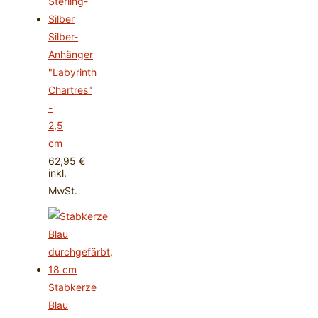
Silber-
Anhänger
"Labyrinth
Chartres"
-
2,5
cm
62,95
€
inkl.
MwSt.
Stabkerze
Blau