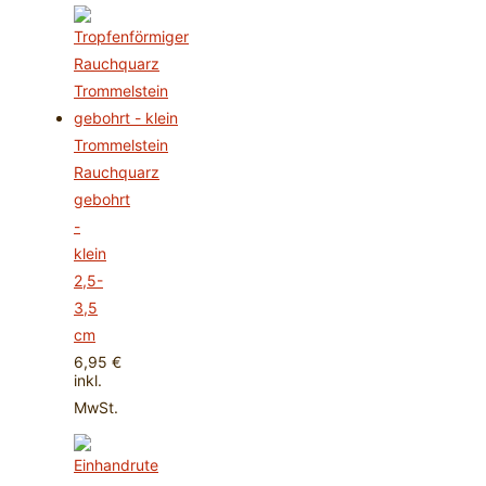
Trommelstein
Rauchquarz
gebohrt
-
klein
2,5-
3,5
cm
6,95
€
inkl.
MwSt.