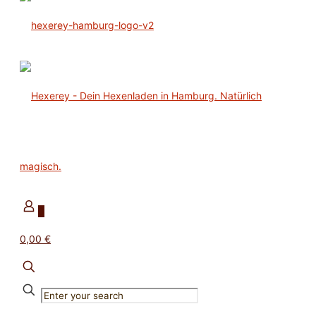
0
0,00 €
✕