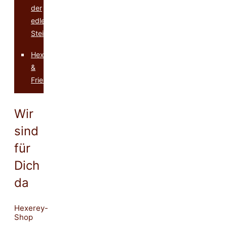
der
edlen
Steine
Hexerey
&
Friends
Wir
sind
für
Dich
da
Hexerey-
Shop