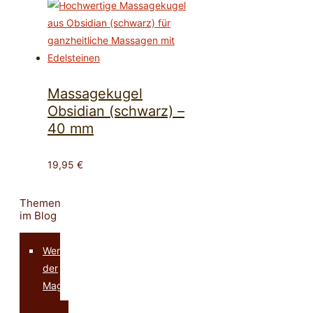
Massagekugel
Obsidian (schwarz) –
40 mm
19,95
€
Themen
im Blog
Werkzeuge
der
Magie