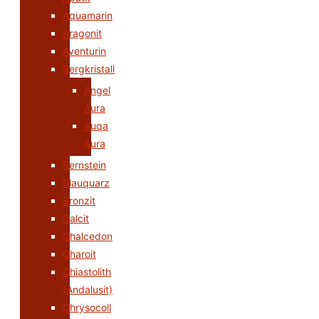
Aquamarin
Aragonit
Aventurin
Bergkristall
Angel
Aura
Auqa
Aura
Bernstein
Blauquarz
Bronzit
Calcit
Chalcedon
Charoit
Chiastolith
(Andalusit)
Chrysocoll