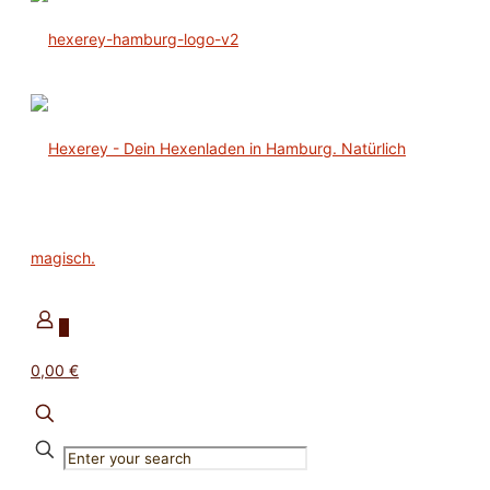
0
0,00 €
✕