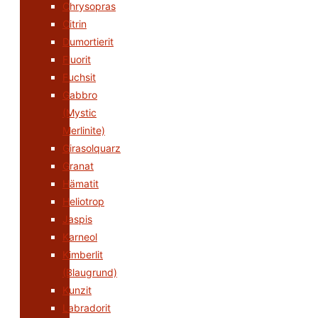
Chrysopras
Citrin
Dumortierit
Fluorit
Fuchsit
Gabbro
(Mystic
Merlinite)
Girasolquarz
Granat
Hämatit
Heliotrop
Jaspis
Karneol
Kimberlit
(Blaugrund)
Kunzit
Labradorit