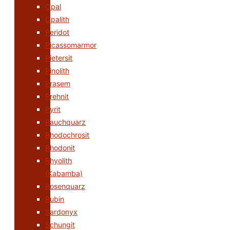
Opal
Opalith
Peridot
Picassomarmor
Pietersit
Pinolith
Prasem
Prehnit
Pyrit
Rauchquarz
Rhodochrosit
Rhodonit
Rhyolith
(Kabamba)
Rosenquarz
Rubin
Sardonyx
Schungit