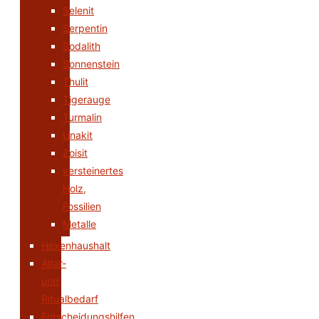
Selenit
Serpentin
Sodalith
Sonnenstein
Thulit
Tigerauge
Turmalin
Unakit
Zoisit
versteinertes
Holz,
Fossilien
Metalle
Hexenhaushalt
Altar-
und
Ritualbedarf
Entscheidungshilfen