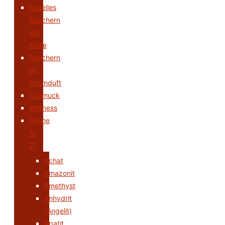
Rituelles
Räuchern
auf
Kohle
Räuchern
als
Raumduft
Schmuck
Wellness
Steine
A-
Z
Achat
Amazonit
Amethyst
Anhydrit
(Angelit)
Apatit