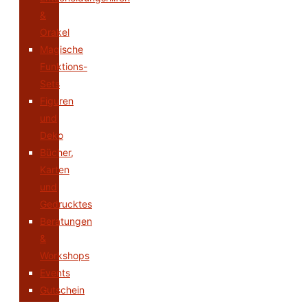
&
Orakel
Magische
Funktions-
Sets
Figuren
und
Deko
Bücher,
Karten
und
Gedrucktes
Beratungen
&
Workshops
Events
Gutschein