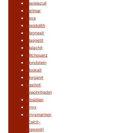
Lapislazuli
Larimar
Lava
Lepidolith
Magnesit
Magnetit
Malachit
Milchquarz
Mondstein
Mookait
Morganit
Nephrit
(Nephritjade)
Obsidian
Onyx
Onyxmarmor
(Calcit-
Aragonit)