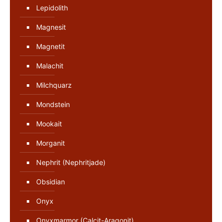
Lepidolith
Magnesit
Magnetit
Malachit
Milchquarz
Mondstein
Mookait
Morganit
Nephrit (Nephritjade)
Obsidian
Onyx
Onyxmarmor (Calcit-Aragonit)