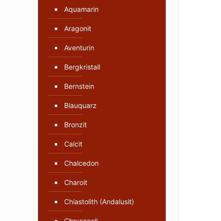
Aquamarin
Aragonit
Aventurin
Bergkristall
Bernstein
Blauquarz
Bronzit
Calcit
Chalcedon
Charoit
Chiastolith (Andalusit)
Chrysocoll