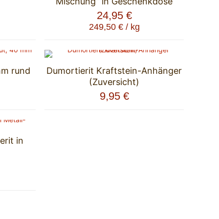
Mischung” in Geschenkdose
24,95
€
249,50
€
/
kg
mm rund
Dumortierit Kraftstein-Anhänger
(Zuversicht)
9,95
€
rit in