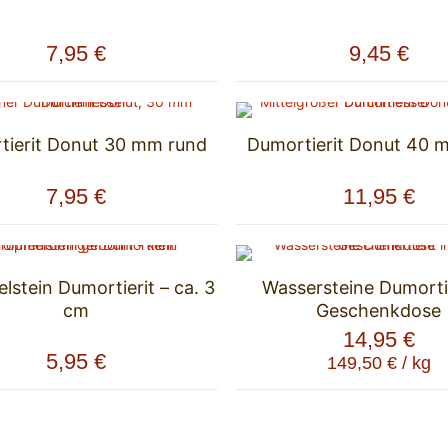
7,95
€
9,45
€
tierit Donut 30 mm rund
Dumortierit Donut 40 
7,95
€
11,95
€
stein Dumortierit – ca. 3
Wassersteine Dumortie
cm
Geschenkdose
14,95
€
5,95
€
149,50
€
/
kg