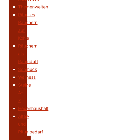
Themenwelten
Rituelles
Räuchern
auf
Kohle
Räuchern
als
Raumduft
Schmuck
Wellness
Steine
A-
Z
Hexenhaushalt
Altar-
und
Ritualbedarf