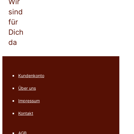
Wir
sind
für
Dich
da
Kundenkonto
Über uns
Impressum
Kontakt
AGB