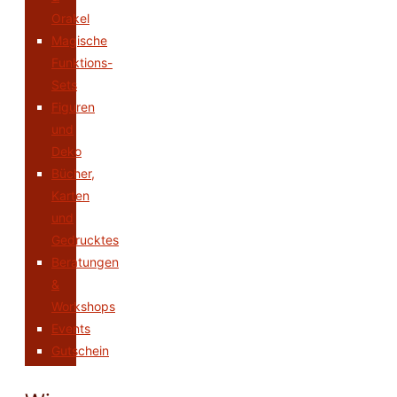
Orakel
Magische
Funktions-
Sets
Figuren
und
Deko
Bücher,
Karten
und
Gedrucktes
Beratungen
&
Workshops
Events
Gutschein