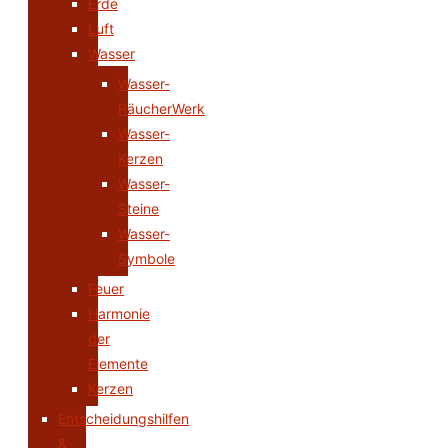
Erde
Luft
Wasser
Wasser-
RäucherWerk
Wasser-
Kerzen
Wasser-
Steine
Wasser-
Symbole
Feuer
Harmonie
der
Elemente
Kerzen
Entscheidungshilfen
&