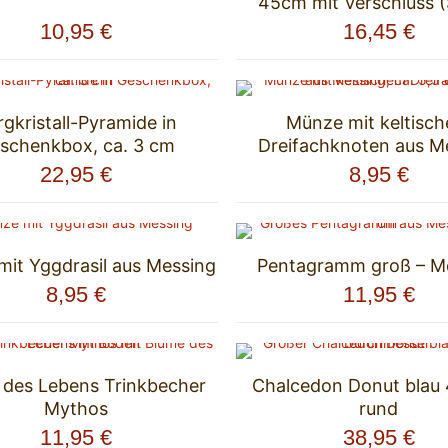
45cm mit Verschluss (S
10,95
€
16,45
€
gkristall-Pyramide in
Münze mit keltisc
schenkbox, ca. 3 cm
Dreifachknoten aus M
22,95
€
8,95
€
it Yggdrasil aus Messing
Pentagramm groß – M
8,95
€
11,95
€
 des Lebens Trinkbecher
Chalcedon Donut blau
Mythos
rund
11,95
€
38,95
€