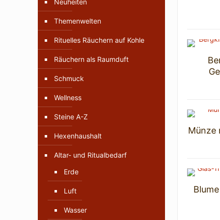
Neuheiten
Themenwelten
Rituelles Räuchern auf Kohle
Räuchern als Raumduft
Ber
Ge
Schmuck
Wellness
Steine A-Z
Münze m
Hexenhaushalt
Altar- und Ritualbedarf
Erde
Blume
Luft
Wasser