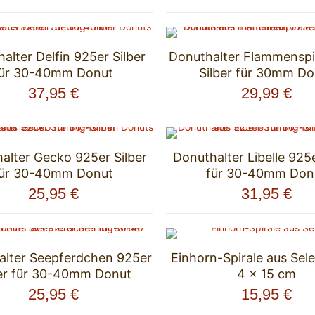
alter Delfin 925er Silber
Donuthalter Flammenspi
für 30-40mm Donut
Silber für 30mm Do
37,95
€
29,99
€
alter Gecko 925er Silber
Donuthalter Libelle 925e
für 30-40mm Donut
für 30-40mm Don
25,95
€
31,95
€
alter Seepferdchen 925er
Einhorn-Spirale aus Sele
ber für 30-40mm Donut
4 x 15 cm
25,95
€
15,95
€