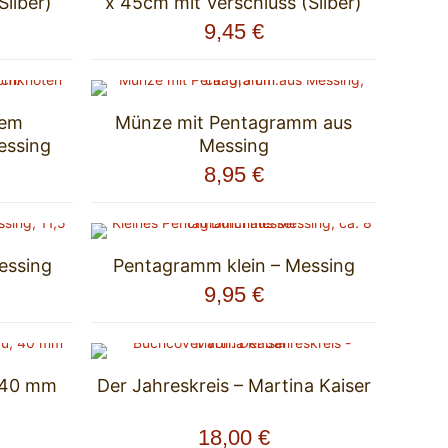
ilber)
x 45cm mit Verschluss (Silber)
9,45
€
hem
Münze mit Pentagramm aus
essing
Messing
8,95
€
essing
Pentagramm klein – Messing
9,95
€
 40 mm
Der Jahreskreis – Martina Kaiser
18,00
€