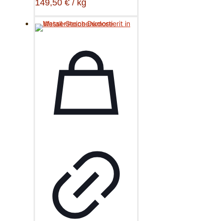
149,50
€
/
kg