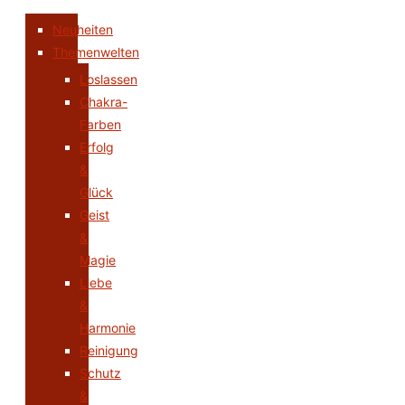
Neuheiten
Themenwelten
Loslassen
Chakra-
Farben
Erfolg
&
Glück
Geist
&
Magie
Liebe
&
Harmonie
Reinigung
Schutz
&