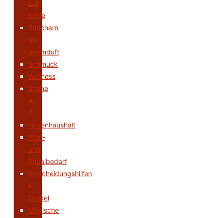
auf
Kohle
Räuchern
als
Raumduft
Schmuck
Wellness
Steine
A-
Z
Hexenhaushalt
Altar-
und
Ritualbedarf
Entscheidungshilfen
&
Orakel
Magische