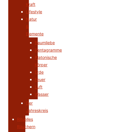
Kraft
Lifestyle
Natur
&
Elemente
Baumliebe
Pentagramme
Platonische
Körper
Erde
Feuer
Luft
Wasser
Der
Jahreskreis
Rituelles
Räuchern