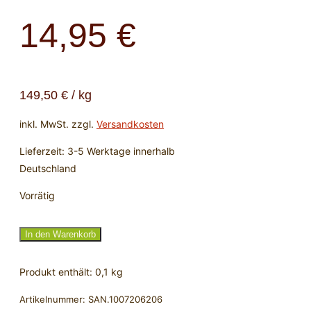
14,95
€
149,50
€
/
kg
inkl. MwSt.
zzgl.
Versandkosten
Lieferzeit:
3-5 Werktage innerhalb
Deutschland
Vorrätig
Wassersteine
In den Warenkorb
Fluorit
in
Produkt enthält: 0,1
kg
Geschenkdose
Artikelnummer:
SAN.1007206206
Menge