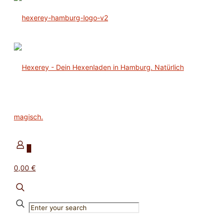
0
0,00 €
✕