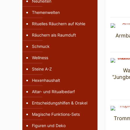
Neuheiten
Themenwelten
Rituelles Räuchern auf Kohle
Räuchern als Raumduft
Armba
Schmuck
Wellness
Steine A-Z
Wa
“Jungb
Hexenhaushalt
Altar- und Ritualbedarf
Entscheidungshilfen & Orakel
Magische Funktions-Sets
Tromme
Figuren und Deko