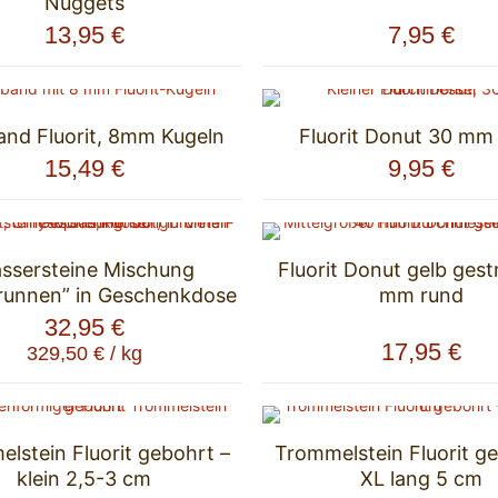
Nuggets
13,95
€
7,95
€
nd Fluorit, 8mm Kugeln
Fluorit Donut 30 mm
15,49
€
9,95
€
ssersteine Mischung
Fluorit Donut gelb gest
runnen” in Geschenkdose
mm rund
32,95
€
17,95
€
329,50
€
/
kg
lstein Fluorit gebohrt –
Trommelstein Fluorit g
klein 2,5-3 cm
XL lang 5 cm