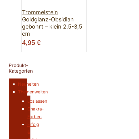
Trommelstein
Goldglanz-Obsidian
gebohrt – klein 2,5-3,5
cm
4,95
€
Produkt-
Kategorien
Neuheiten
Themenwelten
Loslassen
Chakra-
Farben
Erfolg
&