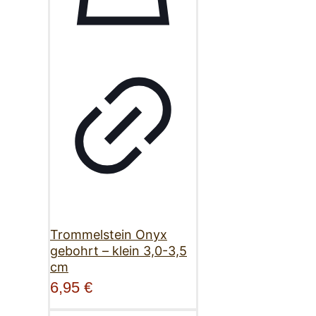
Trommelstein Onyx
gebohrt – klein 3,0-3,5
cm
6,95
€