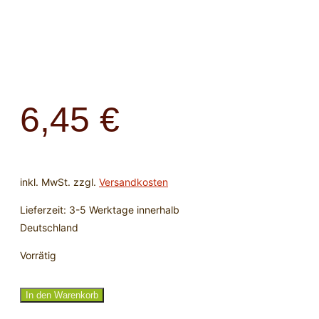
6,45
€
inkl. MwSt.
zzgl.
Versandkosten
Lieferzeit:
3-5 Werktage innerhalb
Deutschland
Vorrätig
Trommelstein
In den Warenkorb
Tigerauge