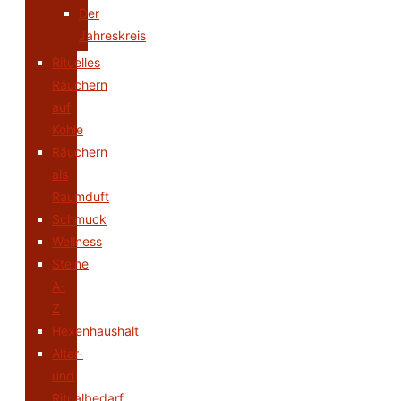
Der
Jahreskreis
Rituelles
Räuchern
auf
Kohle
Räuchern
als
Raumduft
Schmuck
Wellness
Steine
A-
Z
Hexenhaushalt
Altar-
und
Ritualbedarf