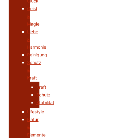
Glück
Geist
&
Magie
Liebe
&
Harmonie
Reinigung
Schutz
&
Kraft
Kraft
Schutz
Stabilität
Lifestyle
Natur
&
Elemente