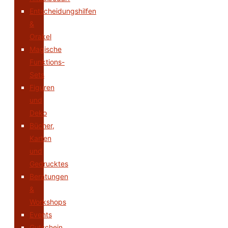
Entscheidungshilfen
&
Orakel
Magische
Funktions-
Sets
Figuren
und
Deko
Bücher,
Karten
und
Gedrucktes
Beratungen
&
Workshops
Events
Gutschein