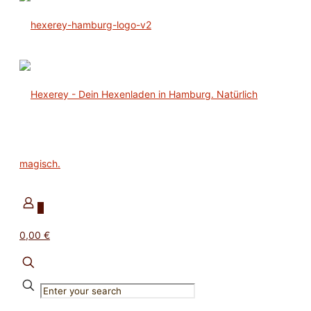
0
0,00 €
✕