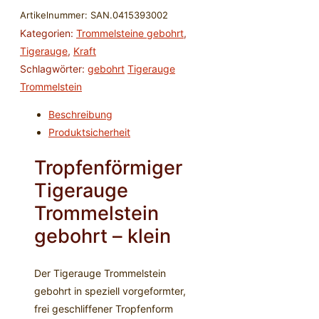
gebohrt
Artikelnummer:
SAN.0415393002
-
Kategorien:
Trommelsteine gebohrt
,
klein
Tigerauge
,
Kraft
2,5-
Schlagwörter:
gebohrt
Tigerauge
3
Trommelstein
cm
Beschreibung
Menge
Produktsicherheit
Tropfenförmiger
Tigerauge
Trommelstein
gebohrt – klein
Der Tigerauge Trommelstein
gebohrt in speziell vorgeformter,
frei geschliffener Tropfenform