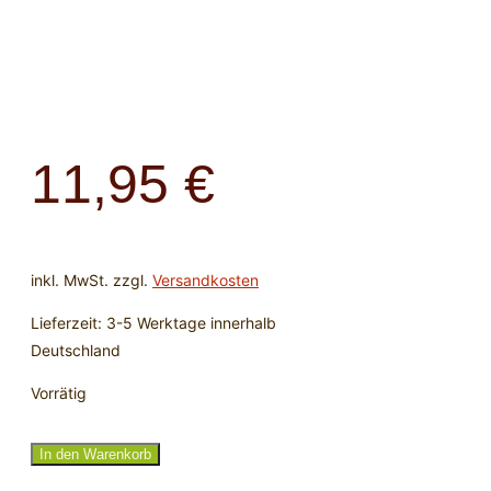
11,95
€
inkl. MwSt.
zzgl.
Versandkosten
Lieferzeit:
3-5 Werktage innerhalb
Deutschland
Vorrätig
Falken-/Tigerauge
In den Warenkorb
Hybrid