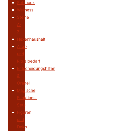
Schmuck
Wellness
Steine
A-
Z
Hexenhaushalt
Altar-
und
Ritualbedarf
Entscheidungshilfen
&
Orakel
Magische
Funktions-
Sets
Figuren
und
Deko