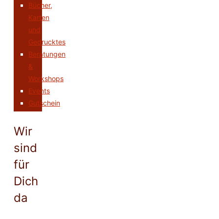
Bücher,
Karten
und
Gedrucktes
Beratungen
&
Workshops
Events
Gutschein
Wir
sind
für
Dich
da