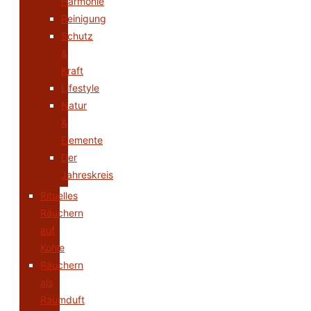
Harmonie
Reinigung
Schutz
&
Kraft
Lifestyle
Natur
&
Elemente
Der
Jahreskreis
Rituelles
Räuchern
auf
Kohle
Räuchern
als
Raumduft