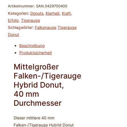
Donut
Artikelnummer:
SAN.0429700400
40
Kategorien:
Donuts
,
Klarheit
,
Kraft
,
mm
Erfolg
,
Tigerauge
rund
Schlagwörter:
Falkenauge
Tigerauge
Menge
Donut
Beschreibung
Produktsicherheit
Mittelgroßer
Falken-/Tigerauge
Hybrid Donut,
40 mm
Durchmesser
Dieser mittlere 40 mm
Falken-/Tigerauge Hybrid Donut