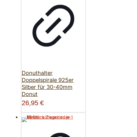
Donuthalter
Doppelspirale 925er
Silber für 30-40mm
Donut
26,95
€