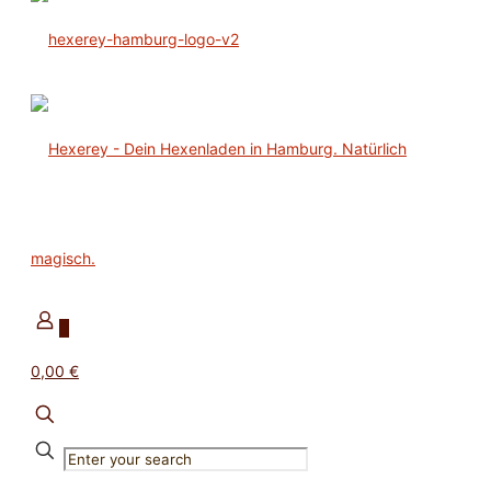
0
0,00 €
✕