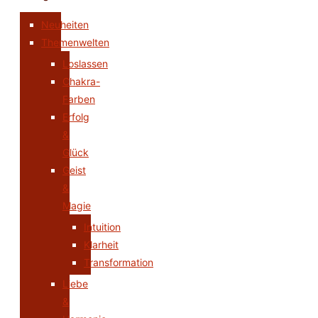
Neuheiten
Themenwelten
Loslassen
Chakra-
Farben
Erfolg
&
Glück
Geist
&
Magie
Intuition
Klarheit
Transformation
Liebe
&