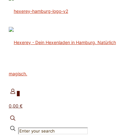
0
0,00 €
✕