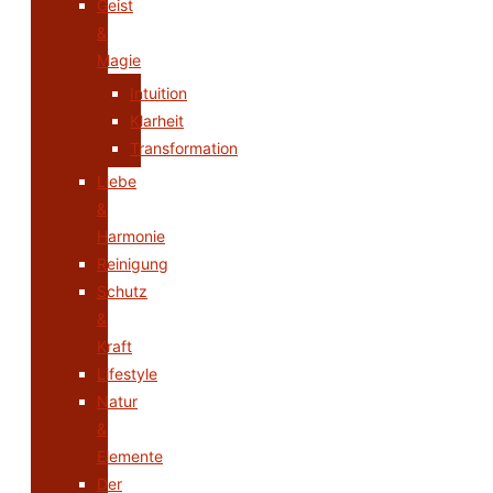
Geist
&
Magie
Intuition
Klarheit
Transformation
Liebe
&
Harmonie
Reinigung
Schutz
&
Kraft
Lifestyle
Natur
&
Elemente
Der