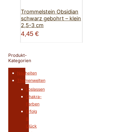
Trommelstein Obsidian
schwarz gebohrt – klein
2,5-3 cm
4,45
€
Produkt-
Kategorien
Neuheiten
Themenwelten
Loslassen
Chakra-
Farben
Erfolg
&
Glück