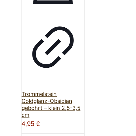
Trommelstein
Goldglanz-Obsidian
gebohrt – klein 2,5-3,5
cm
4,95
€