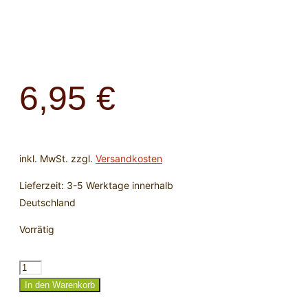
6,95
€
inkl. MwSt.
zzgl.
Versandkosten
Lieferzeit:
3-5 Werktage innerhalb
Deutschland
Vorrätig
Trommelstein
Selenit
In den Warenkorb
-