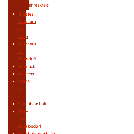
Jahreskreis
Rituelles
Räuchern
auf
Kohle
Räuchern
als
Raumduft
Schmuck
Wellness
Steine
A-
Z
Hexenhaushalt
Altar-
und
Ritualbedarf
Entscheidungshilfen