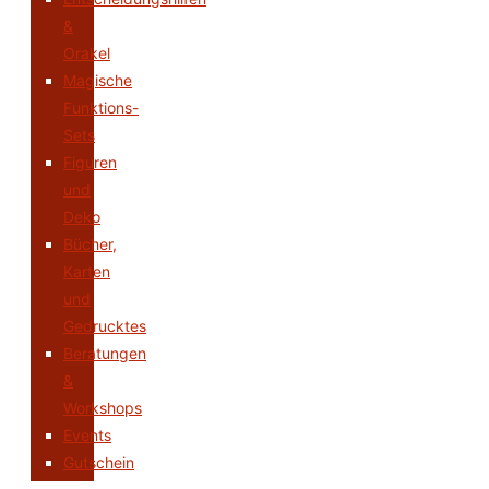
&
Orakel
Magische
Funktions-
Sets
Figuren
und
Deko
Bücher,
Karten
und
Gedrucktes
Beratungen
&
Workshops
Events
Gutschein