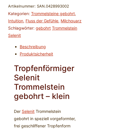
klein
Artikelnummer:
SAN.0428993002
ca.
Kategorien:
Trommelsteine gebohrt
,
3
Intuition
,
Fluss der Gefühle
,
Milchquarz
cm
Schlagwörter:
gebohrt
Trommelstein
Menge
Selenit
Beschreibung
Produktsicherheit
Tropfenförmiger
Selenit
Trommelstein
gebohrt – klein
Der
Selenit
Trommelstein
gebohrt in speziell vorgeformter,
frei geschliffener Tropfenform