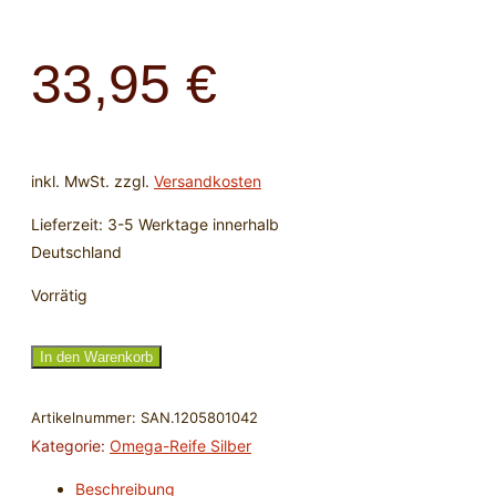
33,95
€
inkl. MwSt.
zzgl.
Versandkosten
Lieferzeit:
3-5 Werktage innerhalb
Deutschland
Vorrätig
Omega-
In den Warenkorb
Reif
-
Artikelnummer:
SAN.1205801042
1mm
Kategorie:
Omega-Reife Silber
x
Beschreibung
42cm