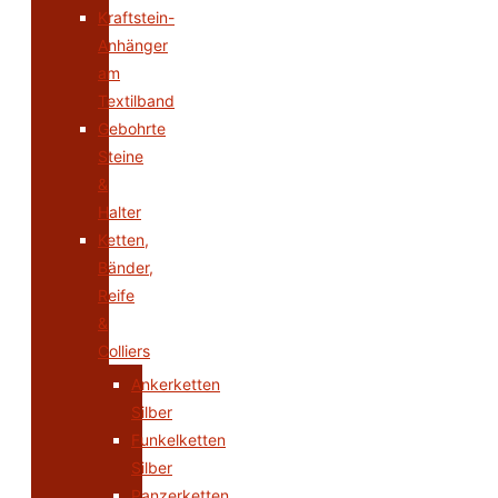
Kraftstein-
Anhänger
am
Textilband
Gebohrte
Steine
&
Halter
Ketten,
Bänder,
Reife
&
Colliers
Ankerketten
Silber
Funkelketten
Silber
Panzerketten