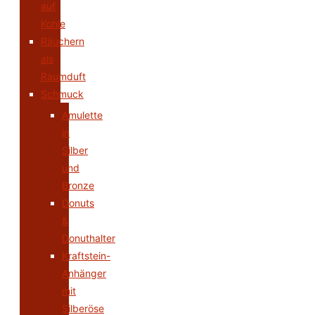
auf
Kohle
Räuchern
als
Raumduft
Schmuck
Amulette
in
Silber
und
Bronze
Donuts
&
Donuthalter
Kraftstein-
Anhänger
mit
Silberöse