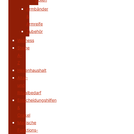
Armbänder
&
Armreife
Zubehör
Wellness
Steine
A-
Z
Hexenhaushalt
Altar-
und
Ritualbedarf
Entscheidungshilfen
&
Orakel
Magische
Funktions-