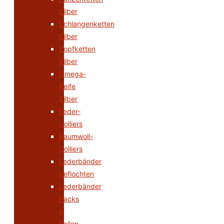
Silber
Schlangenketten
Silber
Zopfketten
Silber
Omega-
Reife
Silber
Leder-
Colliers
Baumwoll-
Colliers
Lederbänder
geflochten
Lederbänder
Packs
&
Rollen