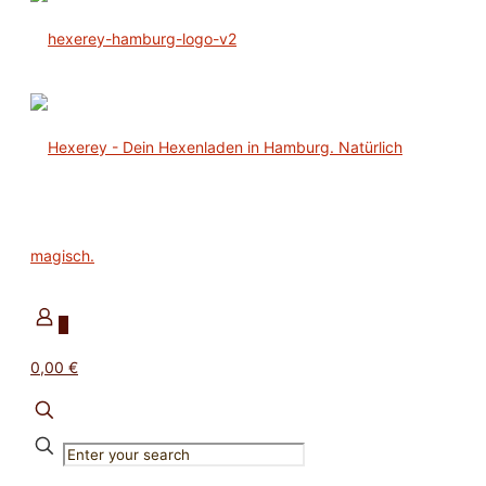
0
0,00 €
✕