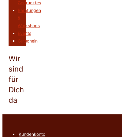
Gedrucktes
Beratungen
&
Workshops
Events
Gutschein
Wir
sind
für
Dich
da
Kundenkonto