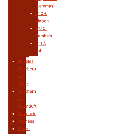
(Lammas)
21.09.
Mabon
31.10.
Samhain
21.12.
Jul
Rituelles
Räuchern
auf
Kohle
Räuchern
als
Raumduft
Schmuck
Wellness
Steine