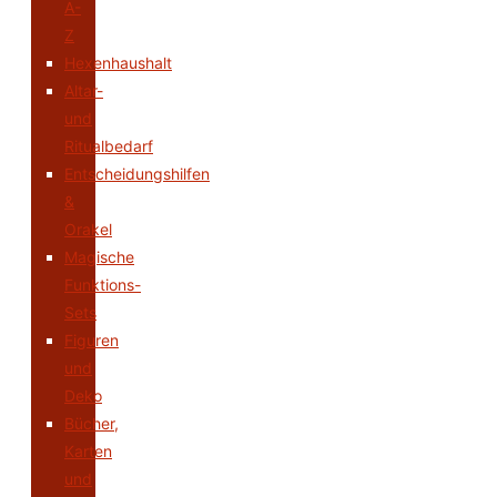
A-
Z
Hexenhaushalt
Altar-
und
Ritualbedarf
Entscheidungshilfen
&
Orakel
Magische
Funktions-
Sets
Figuren
und
Deko
Bücher,
Karten
und