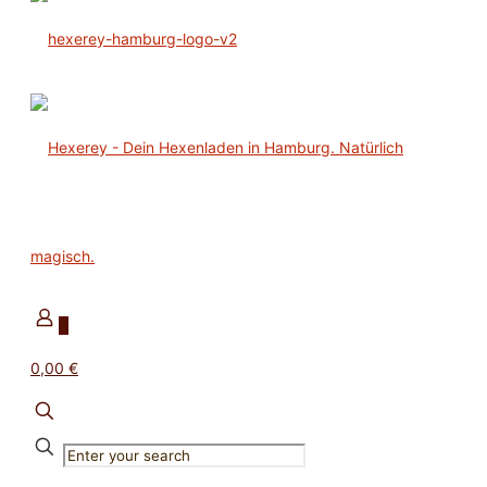
0
0,00 €
✕