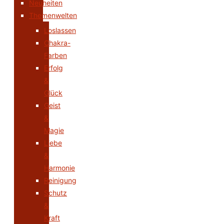
Neuheiten
Themenwelten
Loslassen
Chakra-
Farben
Erfolg
&
Glück
Geist
&
Magie
Liebe
&
Harmonie
Reinigung
Schutz
&
Kraft