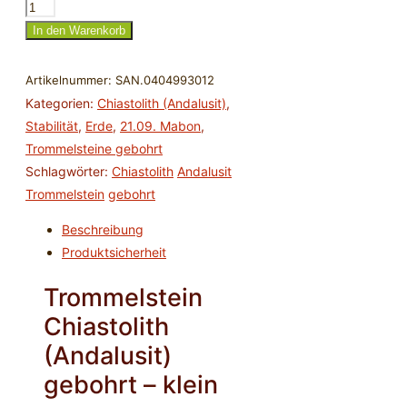
Trommelstein
Chiastolith
In den Warenkorb
(Andalusit)
gebohrt
Artikelnummer:
SAN.0404993012
-
Kategorien:
Chiastolith (Andalusit)
,
klein
Stabilität
,
Erde
,
21.09. Mabon
,
2-
Trommelsteine gebohrt
2,5
Schlagwörter:
Chiastolith
Andalusit
cm
Trommelstein
gebohrt
Menge
Beschreibung
Produktsicherheit
Trommelstein
Chiastolith
(Andalusit)
gebohrt – klein