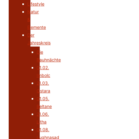
Lifestyle
Natur
&
Elemente
Der
Jahreskreis
Die
Rauhnächte
01.02.
Imbolc
21.03.
Ostara
01.05.
Beltane
21.06.
Litha
01.08.
Lughnasad