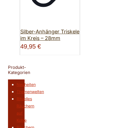
Silber-Anhänger Triskele
im Kreis – 28mm
49,95
€
Produkt-
Kategorien
Neuheiten
Themenwelten
Rituelles
Räuchern
auf
Kohle
Räuchern