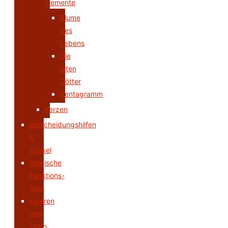
Elemente
Blume
des
Lebens
Die
alten
Götter
Pentagramm
Kerzen
Entscheidungshilfen
&
Orakel
Magische
Funktions-
Sets
Figuren
und
Deko