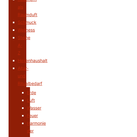
als
Raumduft
Schmuck
Wellness
Steine
A-
Z
Hexenhaushalt
Altar-
und
Ritualbedarf
Erde
Luft
Wasser
Feuer
Harmonie
der