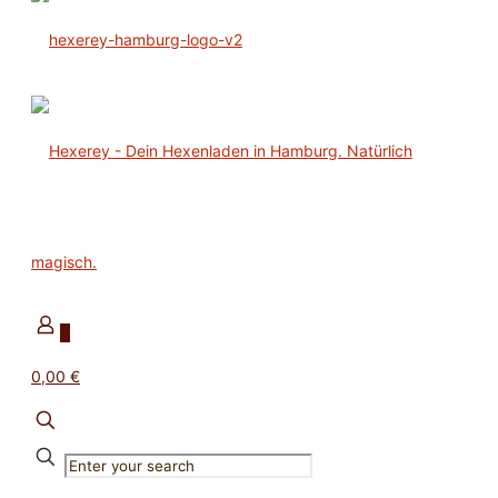
0
0,00 €
✕