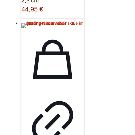
2,3 cm
44,95
€