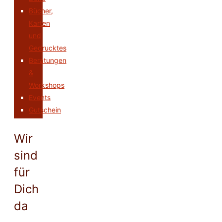
Bücher,
Karten
und
Gedrucktes
Beratungen
&
Workshops
Events
Gutschein
Wir
sind
für
Dich
da