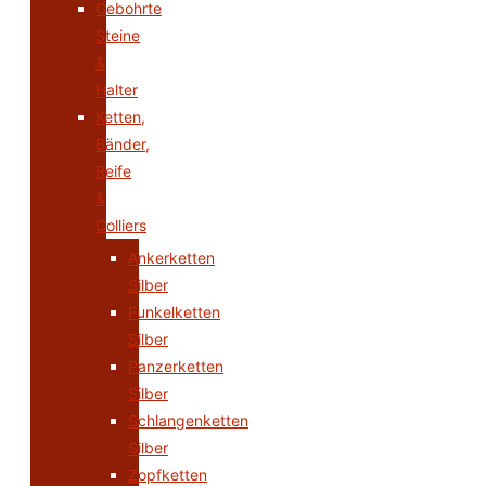
Gebohrte
Steine
&
Halter
Ketten,
Bänder,
Reife
&
Colliers
Ankerketten
Silber
Funkelketten
Silber
Panzerketten
Silber
Schlangenketten
Silber
Zopfketten