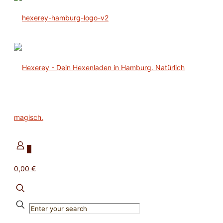
0
0,00 €
✕