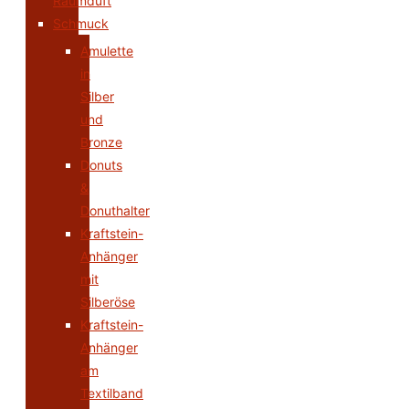
Raumduft
Schmuck
Amulette
in
Silber
und
Bronze
Donuts
&
Donuthalter
Kraftstein-
Anhänger
mit
Silberöse
Kraftstein-
Anhänger
am
Textilband