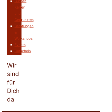
Bücher,
Karten
und
Gedrucktes
Beratungen
&
Workshops
Events
Gutschein
Wir
sind
für
Dich
da