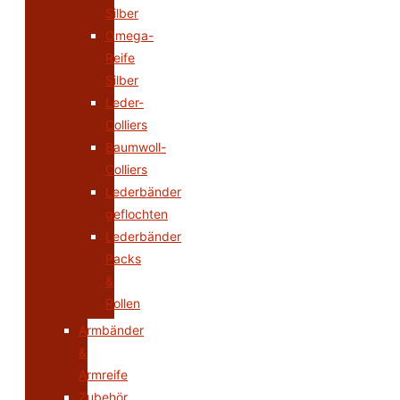
Silber
Omega-
Reife
Silber
Leder-
Colliers
Baumwoll-
Colliers
Lederbänder
geflochten
Lederbänder
Packs
&
Rollen
Armbänder
&
Armreife
Zubehör