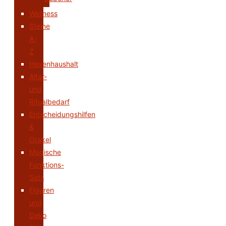
Wellness
Steine
A-
Z
Hexenhaushalt
Altar-
und
Ritualbedarf
Entscheidungshilfen
&
Orakel
Magische
Funktions-
Sets
Figuren
und
Deko