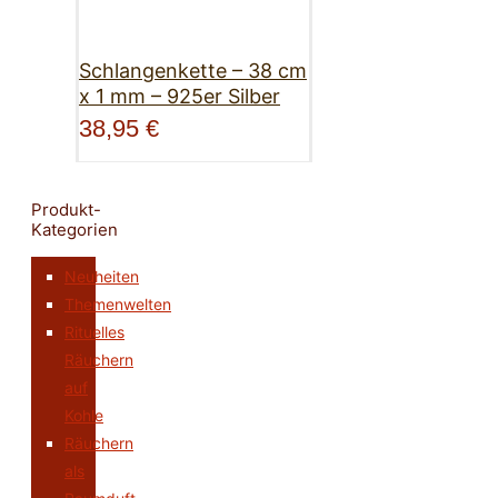
Schlangenkette – 38 cm
x 1 mm – 925er Silber
38,95
€
Produkt-
Kategorien
Neuheiten
Themenwelten
Rituelles
Räuchern
auf
Kohle
Räuchern
als