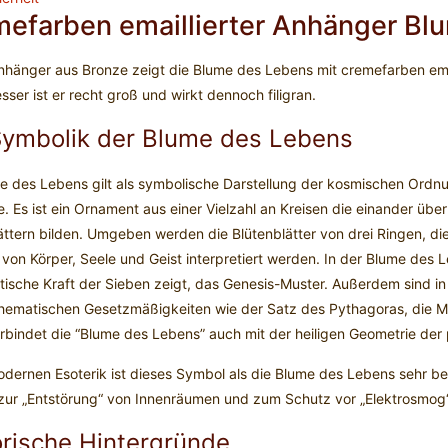
efarben emaillierter Anhänger Bl
nhänger aus Bronze zeigt die Blume des Lebens mit cremefarben ema
ser ist er recht groß und wirkt dennoch filigran.
Symbolik der Blume des Lebens
e des Lebens gilt als symbolische Darstellung der kosmischen Ordnu
. Es ist ein Ornament aus einer Vielzahl an Kreisen die einander übe
ättern bilden. Umgeben werden die Blütenblätter von drei Ringen, di
t von Körper, Seele und Geist interpretiert werden. In der Blume des
tische Kraft der Sieben zeigt, das Genesis-Muster. Außerdem sind in
ematischen Gesetzmäßigkeiten wie der Satz des Pythagoras, die 
rbindet die “Blume des Lebens” auch mit der heiligen Geometrie der 
odernen Esoterik ist dieses Symbol als die Blume des Lebens sehr be
zur „Entstörung“ von Innenräumen und zum Schutz vor „Elektrosmog“
orische Hintergründe