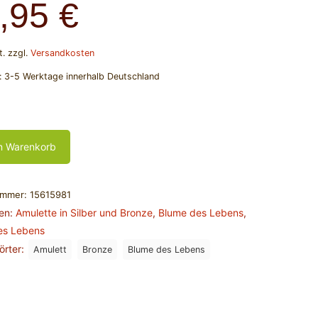
,95
€
t.
zzgl.
Versandkosten
t:
3-5 Werktage innerhalb Deutschland
n Warenkorb
ummer:
15615981
ien:
Amulette in Silber und Bronze
,
Blume des Lebens
,
es Lebens
örter:
Amulett
Bronze
Blume des Lebens