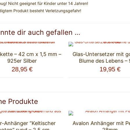
eug! Nicht geeignet für Kinder unter 14 Jahren!
digtem Produkt besteht Verletzungsgefahr!
nnte dir auch gefallen …
kette – 42 cm x 1,5 mm –
Glas-Untersetzer mit g
925er Silber
Blume des Lebens –
28,95
€
19,95
€
he Produkte
er-Anhänger “Keltischer
Avalon Anhänger mit Pe
oten” rund – 2,5 cm
28mm