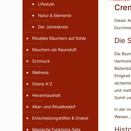
Lifestyle
Crem
Natur & Elemente
Dieser A
Der Jahreskreis
Durchmes
Rituelles Räuchern auf Kohle
Die 
Räuchern als Raumduft
Die Blum
Schmuck
Harmonie
Blütenbl
Wellness
Einigkei
alchemis
Steine A-Z
und math
Hexenhaushalt
Somit ve
Altar- und Ritualbedarf
In der m
Wasser, 
Entscheidungshilfen & Orakel
Hist
Magische Funktions-Sets