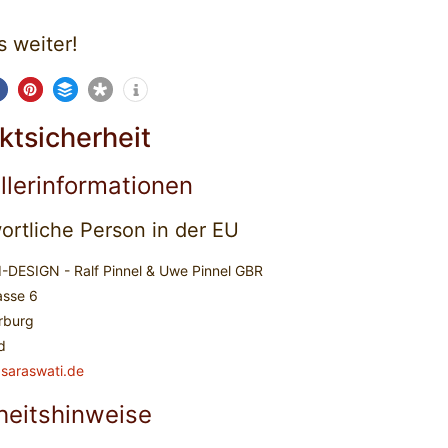
s weiter!
ktsicherheit
llerinformationen
ortliche Person in der EU
DESIGN - Ralf Pinnel & Uwe Pinnel GBR
asse 6
rburg
d
.saraswati.de
heitshinweise