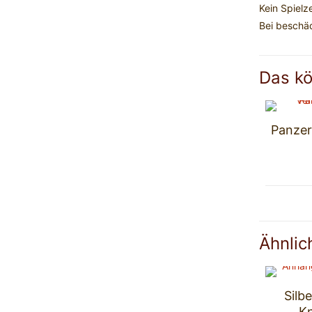
Kein Spielz
Bei beschä
Das kö
Panzer
Ähnlic
Silb
Kn