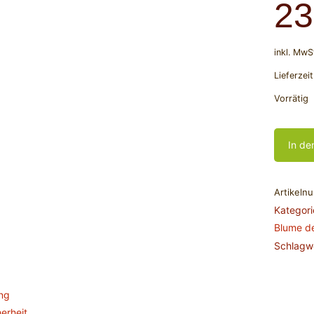
23
inkl. MwS
Lieferzei
Vorrätig
In de
Artikeln
Kategor
Blume d
Schlagw
ng
erheit