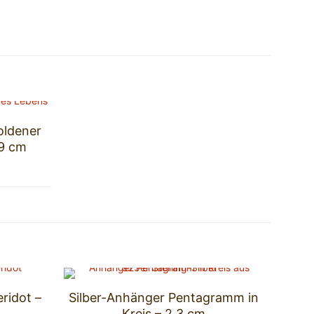
oldener
 9 cm
ridot –
Silber-Anhänger Pentagramm in
Kreis – 2,3 cm