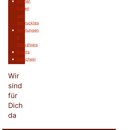
Bücher,
Karten
und
Gedrucktes
Beratungen
&
Workshops
Events
Gutschein
Wir
sind
für
Dich
da