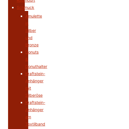
Raumduft
Schmuck
Amulette
in
Silber
und
Bronze
Donuts
&
Donuthalter
Kraftstein-
Anhänger
mit
Silberöse
Kraftstein-
Anhänger
am
Textilband