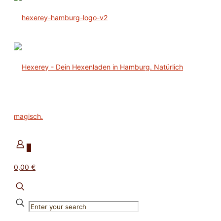
0
0,00 €
✕