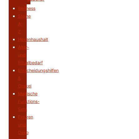
Wellness
Steine
A-
Z
Hexenhaushalt
Altar-
und
Ritualbedarf
Entscheidungshilfen
&
Orakel
Magische
Funktions-
Sets
Figuren
und
Deko