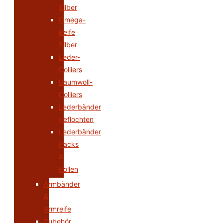
Silber
Omega-
Reife
Silber
Leder-
Colliers
Baumwoll-
Colliers
Lederbänder
geflochten
Lederbänder
Packs
&
Rollen
Armbänder
&
Armreife
Zubehör