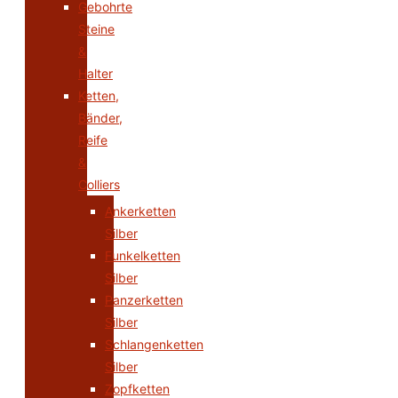
Gebohrte
Steine
&
Halter
Ketten,
Bänder,
Reife
&
Colliers
Ankerketten
Silber
Funkelketten
Silber
Panzerketten
Silber
Schlangenketten
Silber
Zopfketten