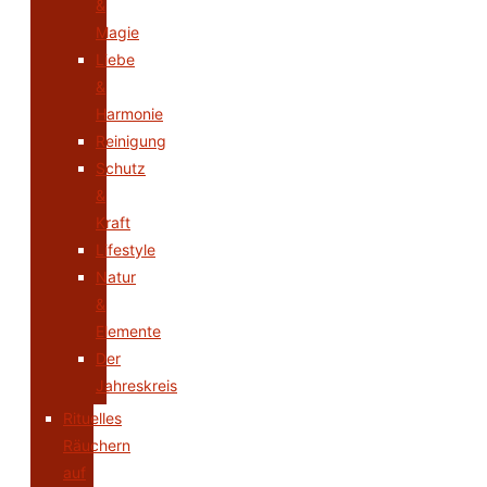
&
Magie
Liebe
&
Harmonie
Reinigung
Schutz
&
Kraft
Lifestyle
Natur
&
Elemente
Der
Jahreskreis
Rituelles
Räuchern
auf