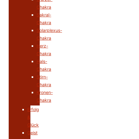
Chakra
Sakral-
Chakra
Solarplexus-
Chakra
Herz-
Chakra
Hals-
Chakra
Stirn-
Chakra
Kronen-
Chakra
Erfolg
&
Glück
Geist