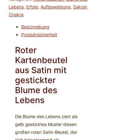
Kartenbeutel
Lebens
,
Erfolg
,
Aufbewahrung
,
Sakral-
mit
Chakra
Blume
Beschreibung
des
Produktsicherheit
Lebens
Menge
Roter
Kartenbeutel
aus Satin mit
gestickter
Blume des
Lebens
Die Blume des Lebens ziert als
gelb gesticktes Muster diesen
großen roten Satin-Beutel, der
sich hervorragend als