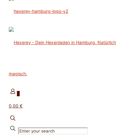
0
0,00 €
✕