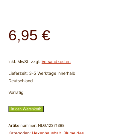
6,95
€
inkl. MwSt.
zzgl.
Versandkosten
Lieferzeit:
3-5 Werktage innerhalb
Deutschland
Vorrätig
Satin-
In den Warenkorb
Beutel
rot
Artikelnummer:
NLG.12271398
-
Kategorien:
Hexenhaushalt
,
Blume des