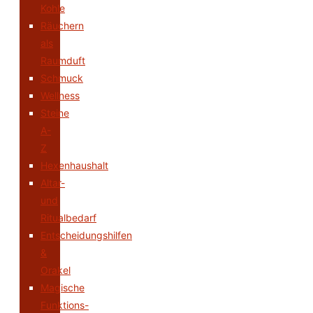
Kohle
Räuchern
als
Raumduft
Schmuck
Wellness
Steine
A-
Z
Hexenhaushalt
Altar-
und
Ritualbedarf
Entscheidungshilfen
&
Orakel
Magische
Funktions-