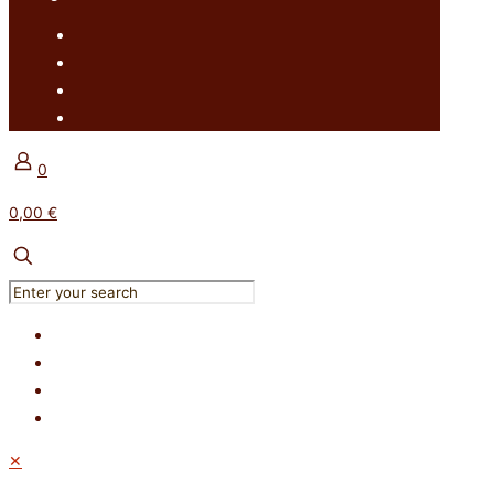
0
0,00 €
✕