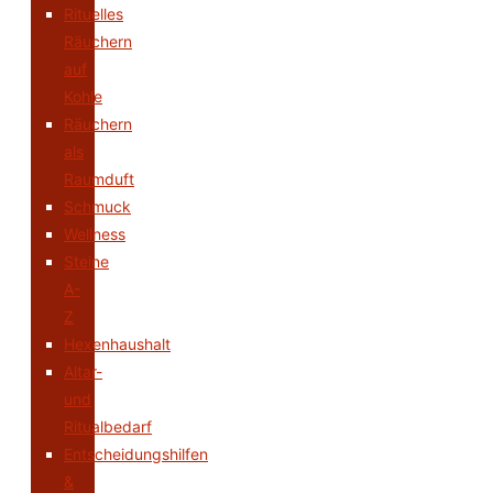
Rituelles
Räuchern
auf
Kohle
Räuchern
als
Raumduft
Schmuck
Wellness
Steine
A-
Z
Hexenhaushalt
Altar-
und
Ritualbedarf
Entscheidungshilfen
&