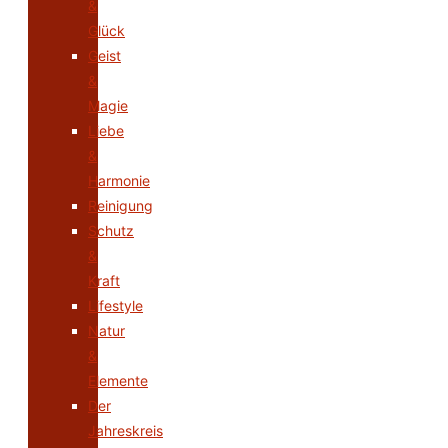
&
Glück
Geist
&
Magie
Liebe
&
Harmonie
Reinigung
Schutz
&
Kraft
Lifestyle
Natur
&
Elemente
Der
Jahreskreis