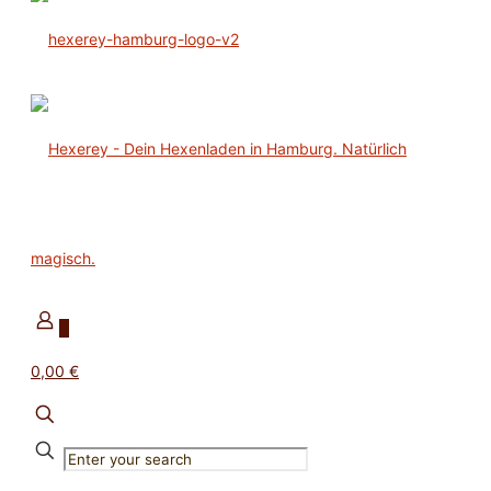
0
0,00 €
✕