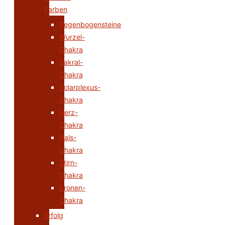
Farben
Regenbogensteine
Wurzel-
Chakra
Sakral-
Chakra
Solarplexus-
Chakra
Herz-
Chakra
Hals-
Chakra
Stirn-
Chakra
Kronen-
Chakra
Erfolg