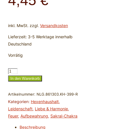
4,45
€
inkl. MwSt.
zzgl.
Versandkosten
Lieferzeit:
3-5 Werktage innerhalb
Deutschland
Vorrätig
Samtbeutel
rot
In den Warenkorb
-
9x12
Artikelnummer:
NLG.861303.KH-399-R
cm
Kategorien:
Hexenhaushalt
,
Menge
Leidenschaft
,
Liebe & Harmonie
,
Feuer
,
Aufbewahrung
,
Sakral-Chakra
Beschreibung