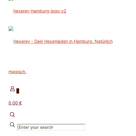
0
0,00 €
✕