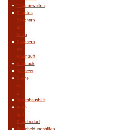
Themenwelten
Rituelles
Räuchern
auf
Kohle
Räuchern
als
Raumduft
Schmuck
Wellness
Steine
A-
Z
Hexenhaushalt
Altar-
und
Ritualbedarf
Entscheidungshilfen