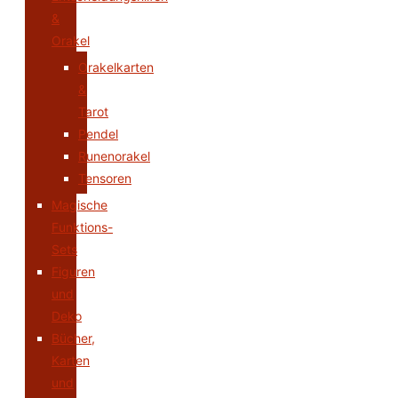
&
Orakel
Orakelkarten
&
Tarot
Pendel
Runenorakel
Tensoren
Magische
Funktions-
Sets
Figuren
und
Deko
Bücher,
Karten
und