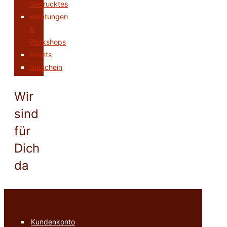
Gedrucktes
Beratungen
&
Workshops
Events
Gutschein
Wir
sind
für
Dich
da
Kundenkonto