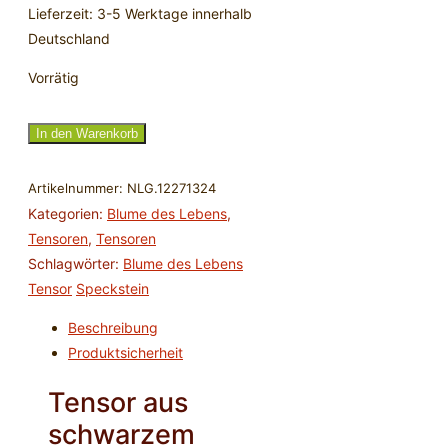
Lieferzeit:
3-5 Werktage innerhalb
Deutschland
Vorrätig
Tensor
In den Warenkorb
aus
schwarzem
Artikelnummer:
NLG.12271324
Speckstein
Kategorien:
Blume des Lebens
,
mit
Tensoren
,
Tensoren
Blume
Schlagwörter:
Blume des Lebens
des
Tensor
Speckstein
Lebens
Beschreibung
Menge
Produktsicherheit
Tensor aus
schwarzem