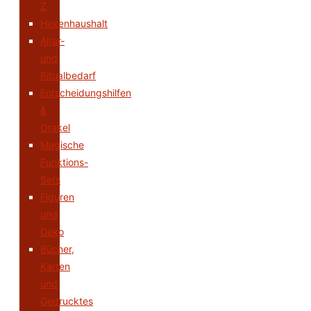
Z
Hexenhaushalt
Altar-
und
Ritualbedarf
Entscheidungshilfen
&
Orakel
Magische
Funktions-
Sets
Figuren
und
Deko
Bücher,
Karten
und
Gedrucktes