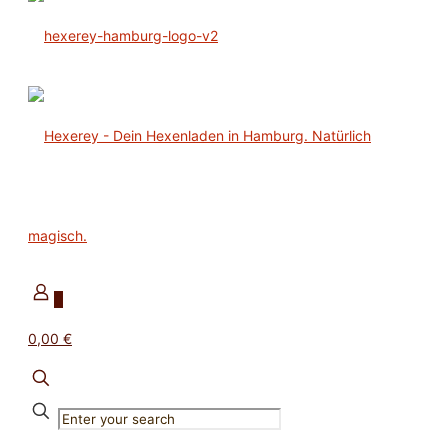
0
0,00 €
✕