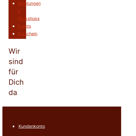
Beratungen
&
Workshops
Events
Gutschein
Wir
sind
für
Dich
da
Kundenkonto