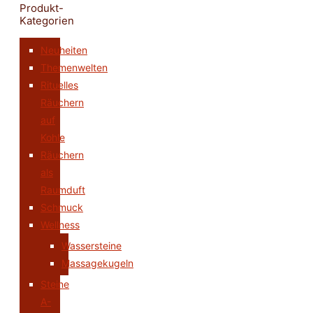
Produkt-
Kategorien
Neuheiten
Themenwelten
Rituelles
Räuchern
auf
Kohle
Räuchern
als
Raumduft
Schmuck
Wellness
Wassersteine
Massagekugeln
Steine
A-