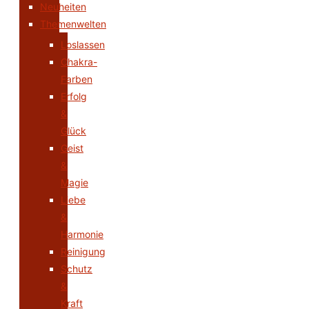
Neuheiten
Themenwelten
Loslassen
Chakra-
Farben
Erfolg
&
Glück
Geist
&
Magie
Liebe
&
Harmonie
Reinigung
Schutz
&
Kraft