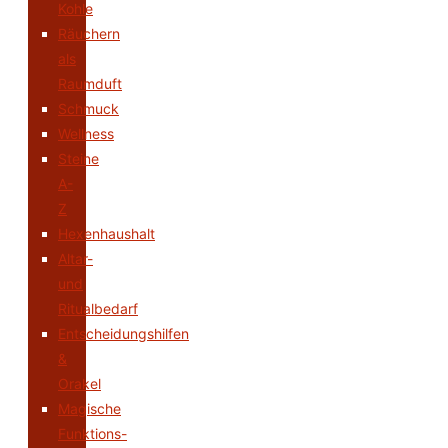
Kohle
Räuchern
als
Raumduft
Schmuck
Wellness
Steine
A-
Z
Hexenhaushalt
Altar-
und
Ritualbedarf
Entscheidungshilfen
&
Orakel
Magische
Funktions-