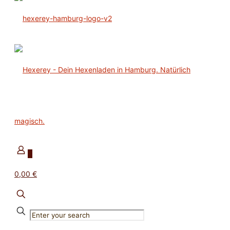
0
0,00 €
✕