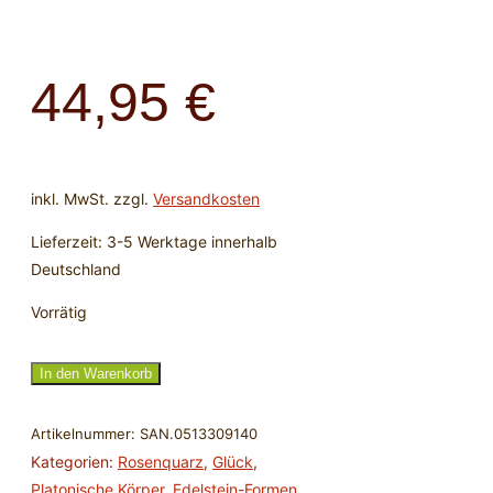
44,95
€
inkl. MwSt.
zzgl.
Versandkosten
Lieferzeit:
3-5 Werktage innerhalb
Deutschland
Vorrätig
Set
In den Warenkorb
Platonische
Körper
Artikelnummer:
SAN.0513309140
aus
Kategorien:
Rosenquarz
,
Glück
,
Rosenquarz
Platonische Körper
,
Edelstein-Formen