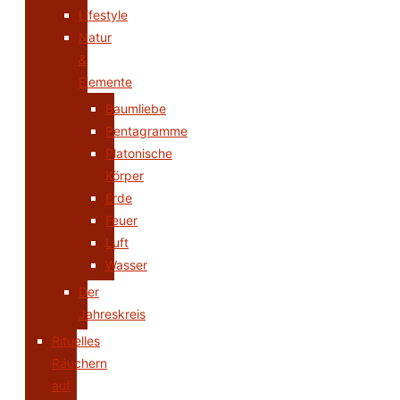
Lifestyle
Natur
&
Elemente
Baumliebe
Pentagramme
Platonische
Körper
Erde
Feuer
Luft
Wasser
Der
Jahreskreis
Rituelles
Räuchern
auf