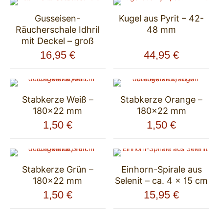
Gusseisen-
Kugel aus Pyrit – 42-
Räucherschale Idhril
48 mm
mit Deckel – groß
16,95
€
44,95
€
Stabkerze Weiß –
Stabkerze Orange –
180×22 mm
180×22 mm
1,50
€
1,50
€
Stabkerze Grün –
Einhorn-Spirale aus
180×22 mm
Selenit – ca. 4 x 15 cm
1,50
€
15,95
€