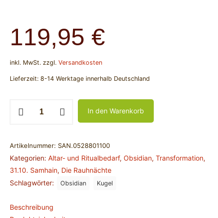
119,95
€
inkl. MwSt.
zzgl.
Versandkosten
Lieferzeit:
8-14 Werktage innerhalb Deutschland
Kugel
In den Warenkorb
Obsidian
(schwarz)
-
Artikelnummer:
SAN.0528801100
100
Kategorien:
Altar- und Ritualbedarf
,
Obsidian
,
Transformation
,
mm
31.10. Samhain
,
Die Rauhnächte
Menge
Schlagwörter:
Obsidian
Kugel
Beschreibung