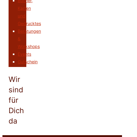
Bücher,
Karten
und
Gedrucktes
Beratungen
&
Workshops
Events
Gutschein
Wir
sind
für
Dich
da