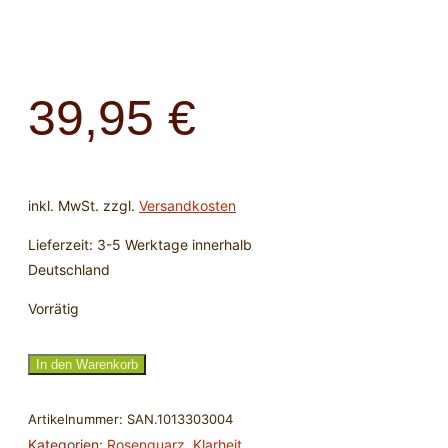
39,95
€
inkl. MwSt.
zzgl.
Versandkosten
Lieferzeit:
3-5 Werktage innerhalb
Deutschland
Vorrätig
Einhandrute
In den Warenkorb
-
Tensor
Artikelnummer:
SAN.1013303004
aus
Kategorien:
Rosenquarz
,
Klarheit
,