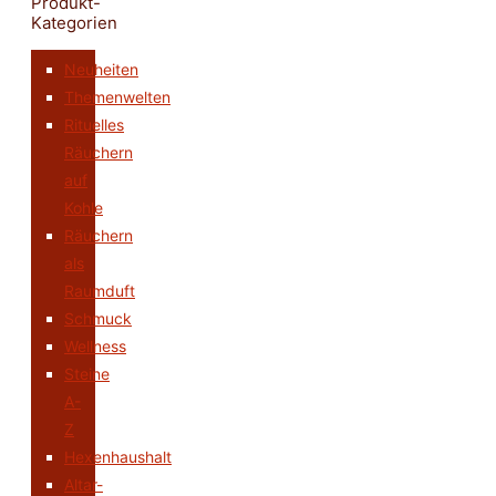
Produkt-
Kategorien
Neuheiten
Themenwelten
Rituelles
Räuchern
auf
Kohle
Räuchern
als
Raumduft
Schmuck
Wellness
Steine
A-
Z
Hexenhaushalt
Altar-