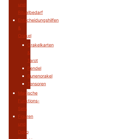
und
Ritualbedarf
Entscheidungshilfen
&
Orakel
Orakelkarten
&
Tarot
Pendel
Runenorakel
Tensoren
Magische
Funktions-
Sets
Figuren
und
Deko