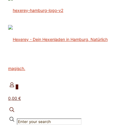
0
0,00 €
✕