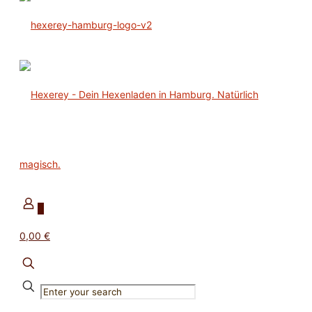
0
0,00 €
✕