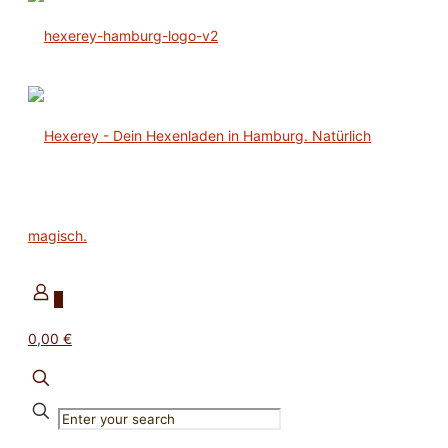
0
0,00 €
✕