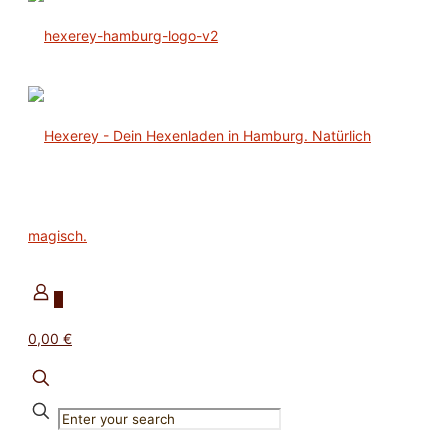
0
0,00 €
✕