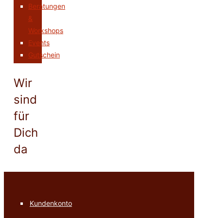
Beratungen
&
Workshops
Events
Gutschein
Wir
sind
für
Dich
da
Kundenkonto