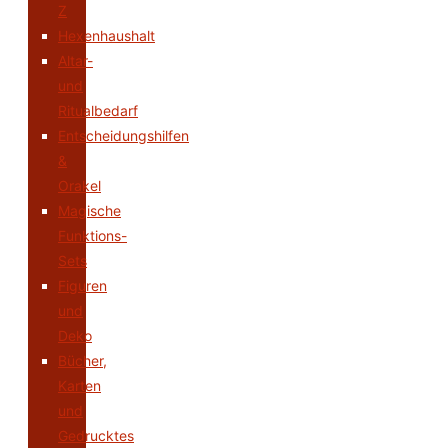
Z
Hexenhaushalt
Altar-
und
Ritualbedarf
Entscheidungshilfen
&
Orakel
Magische
Funktions-
Sets
Figuren
und
Deko
Bücher,
Karten
und
Gedrucktes