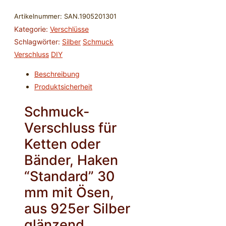
30mm
+
Artikelnummer:
SAN.1905201301
Ösen
Kategorie:
Verschlüsse
-
Schlagwörter:
Silber
Schmuck
925
Verschluss
DIY
Silber
Beschreibung
glänzend
Produktsicherheit
Menge
Schmuck-
Verschluss für
Ketten oder
Bänder, Haken
“Standard” 30
mm mit Ösen,
aus 925er Silber
glänzend