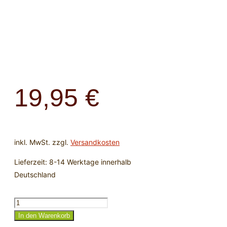
19,95
€
inkl. MwSt.
zzgl.
Versandkosten
Lieferzeit:
8-14 Werktage innerhalb
Deutschland
Verschluss
Haken
In den Warenkorb