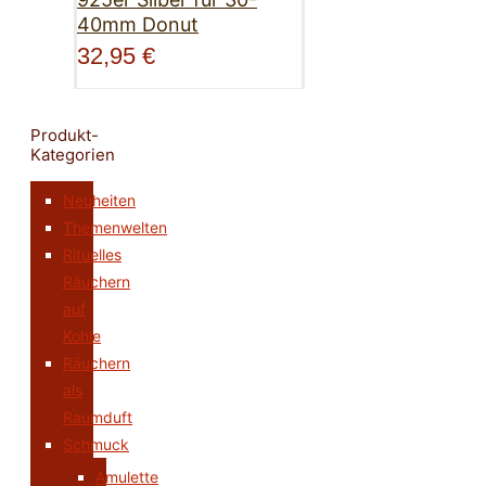
40mm Donut
32,95
€
Produkt-
Kategorien
Neuheiten
Themenwelten
Rituelles
Räuchern
auf
Kohle
Räuchern
als
Raumduft
Schmuck
Amulette