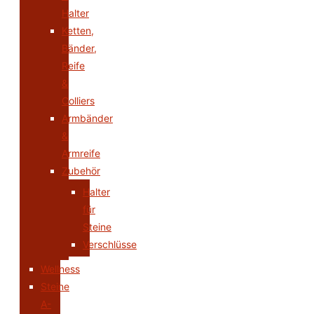
Halter
Ketten,
Bänder,
Reife
&
Colliers
Armbänder
&
Armreife
Zubehör
Halter
für
Steine
Verschlüsse
Wellness
Steine
A-