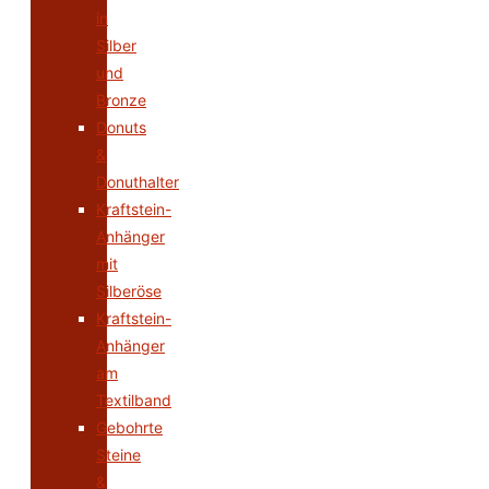
in
Silber
und
Bronze
Donuts
&
Donuthalter
Kraftstein-
Anhänger
mit
Silberöse
Kraftstein-
Anhänger
am
Textilband
Gebohrte
Steine
&