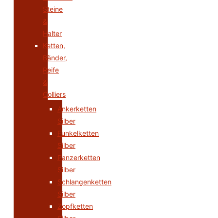
Steine
&
Halter
Ketten,
Bänder,
Reife
&
Colliers
Ankerketten
Silber
Funkelketten
Silber
Panzerketten
Silber
Schlangenketten
Silber
Zopfketten