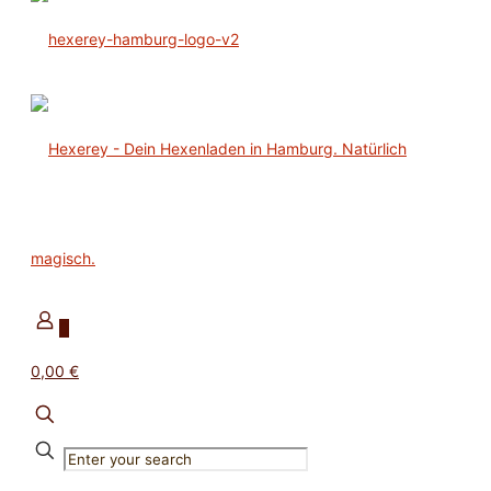
0
0,00 €
✕