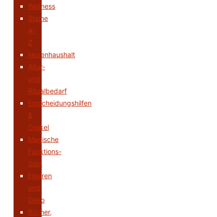
Wellness
Steine
A-
Z
Hexenhaushalt
Altar-
und
Ritualbedarf
Entscheidungshilfen
&
Orakel
Magische
Funktions-
Sets
Figuren
und
Deko
Bücher,