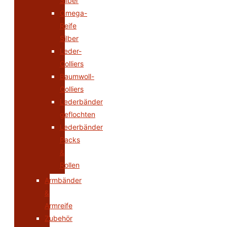
Silber
Omega-
Reife
Silber
Leder-
Colliers
Baumwoll-
Colliers
Lederbänder
geflochten
Lederbänder
Packs
&
Rollen
Armbänder
&
Armreife
Zubehör