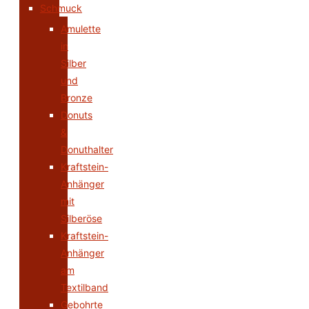
Schmuck
Amulette
in
Silber
und
Bronze
Donuts
&
Donuthalter
Kraftstein-
Anhänger
mit
Silberöse
Kraftstein-
Anhänger
am
Textilband
Gebohrte