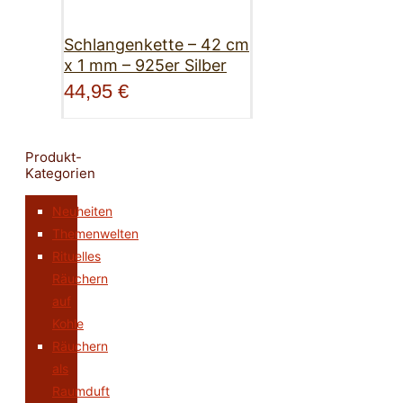
Schlangenkette – 42 cm
x 1 mm – 925er Silber
44,95
€
Produkt-
Kategorien
Neuheiten
Themenwelten
Rituelles
Räuchern
auf
Kohle
Räuchern
als
Raumduft