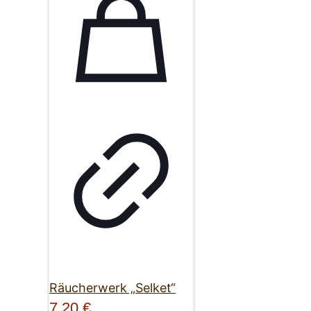
Räucherwerk „Selket“
7,20
€