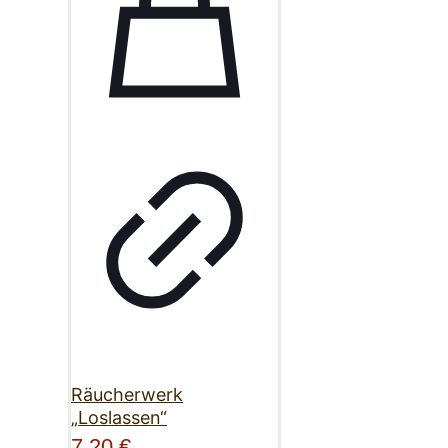
Räucherwerk
„Loslassen“
7,20
€