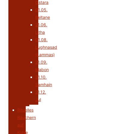
Ostara
01.05.
Beltane
21.06.
Litha
01.08.
Lughnasad
(Lammas)
21.09.
Mabon
31.10.
Samhain
21.12.
Jul
Rituelles
Räuchern
auf
Kohle