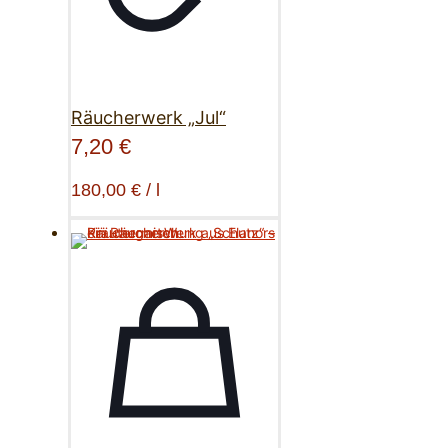
Räucherwerk „Jul“
7,20
€
180,00
€
/
l