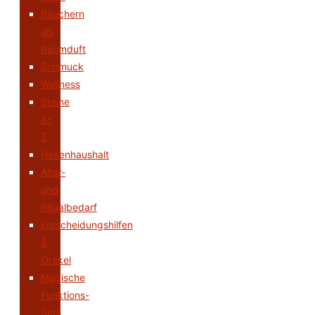
Räuchern
als
Raumduft
Schmuck
Wellness
Steine
A-
Z
Hexenhaushalt
Altar-
und
Ritualbedarf
Entscheidungshilfen
&
Orakel
Magische
Funktions-
Sets