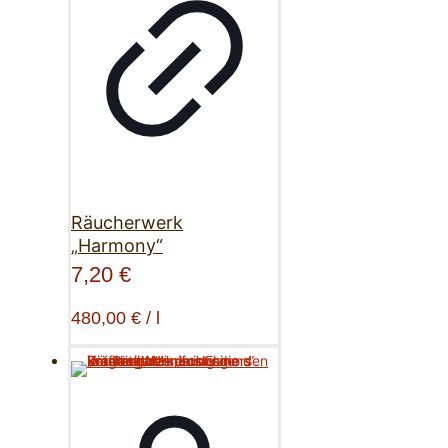
Räucherwerk
„Harmony“
7,20
€
480,00
€
/
l