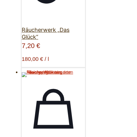
Räucherwerk „Das
Glück“
7,20
€
180,00
€
/
l