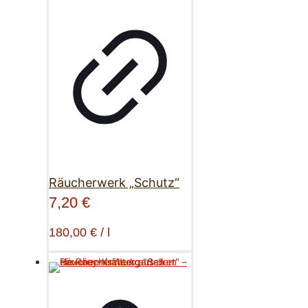
Räucherwerk „Schutz“
7,20
€
180,00
€
/
l