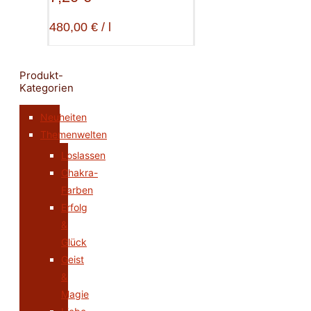
480,00
€
/
l
Produkt-
Kategorien
Neuheiten
Themenwelten
Loslassen
Chakra-
Farben
Erfolg
&
Glück
Geist
&
Magie