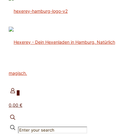
0
0,00 €
✕