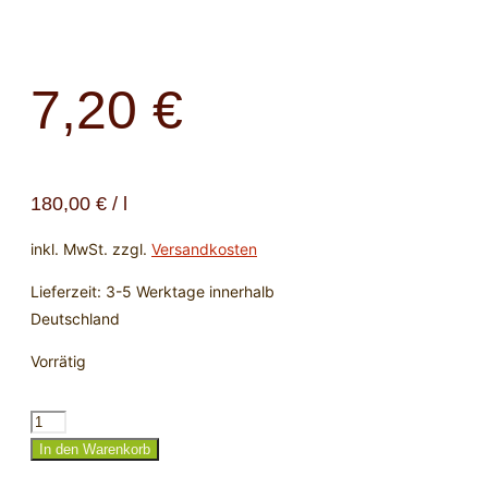
7,20
€
180,00
€
/
l
inkl. MwSt.
zzgl.
Versandkosten
Lieferzeit:
3-5 Werktage innerhalb
Deutschland
Vorrätig
Räucherwerk
„Zuversicht“
In den Warenkorb
Menge