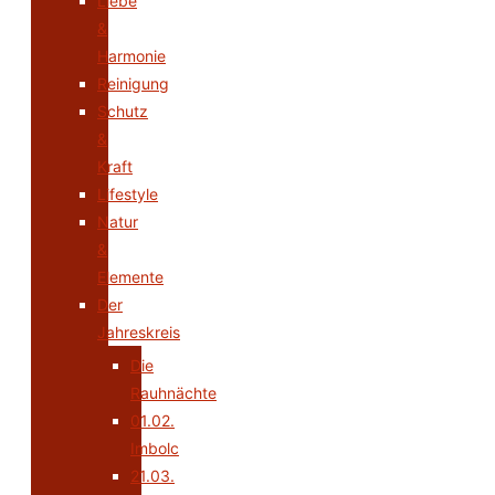
Liebe
&
Harmonie
Reinigung
Schutz
&
Kraft
Lifestyle
Natur
&
Elemente
Der
Jahreskreis
Die
Rauhnächte
01.02.
Imbolc
21.03.