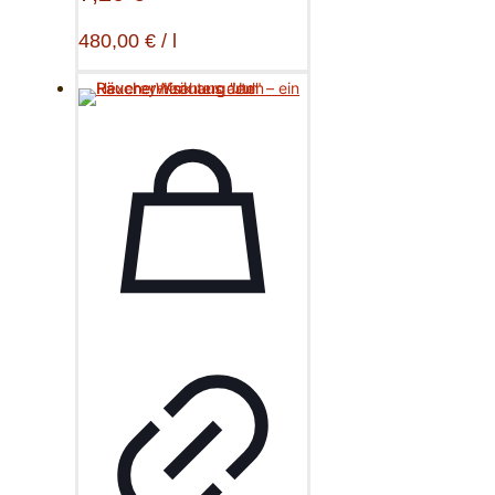
480,00
€
/
l