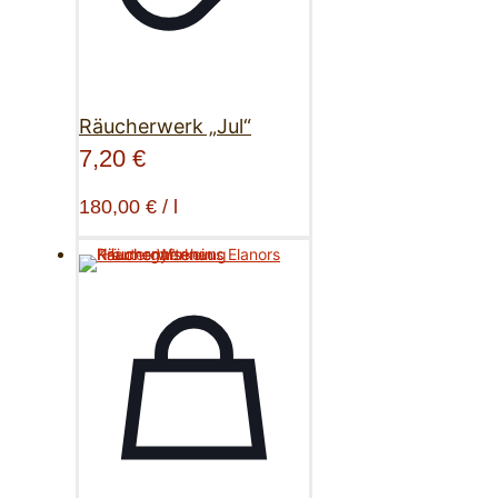
Räucherwerk „Jul“
7,20
€
180,00
€
/
l