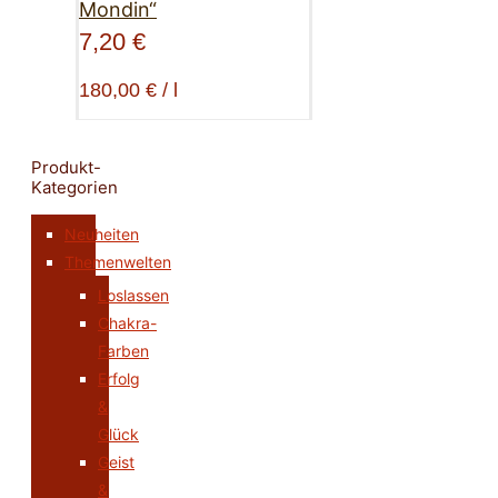
Mondin“
7,20
€
180,00
€
/
l
Produkt-
Kategorien
Neuheiten
Themenwelten
Loslassen
Chakra-
Farben
Erfolg
&
Glück
Geist
&