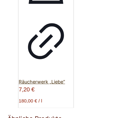
Räucherwerk „Liebe“
7,20
€
180,00
€
/
l