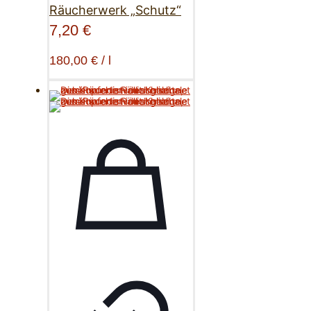
Räucherwerk „Schutz“
7,20
€
180,00
€
/
l