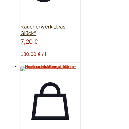
Räucherwerk „Das
Glück“
7,20
€
180,00
€
/
l