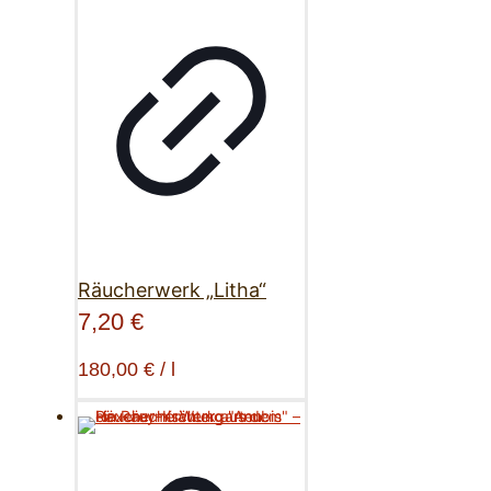
Räucherwerk „Litha“
7,20
€
180,00
€
/
l