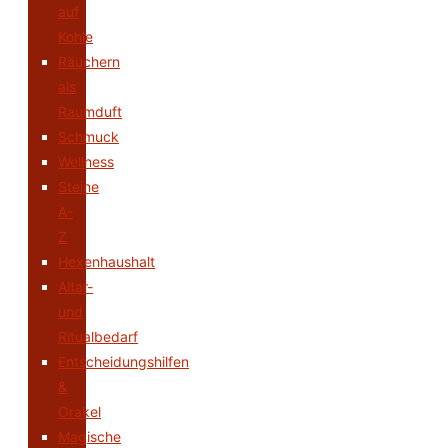
auf
Kohle
Räuchern
als
Raumduft
Schmuck
Wellness
Steine
A-
Z
Hexenhaushalt
Altar-
und
Ritualbedarf
Entscheidungshilfen
&
Orakel
Magische