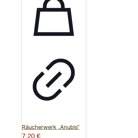
Räucherwerk „Anubis“
7,20
€