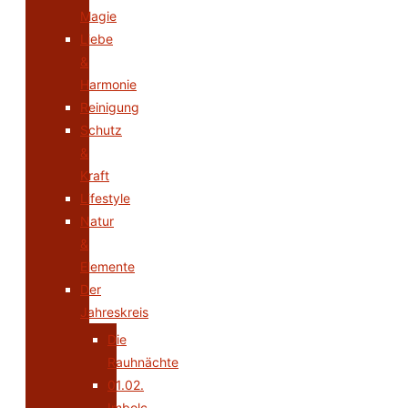
Magie
Liebe
&
Harmonie
Reinigung
Schutz
&
Kraft
Lifestyle
Natur
&
Elemente
Der
Jahreskreis
Die
Rauhnächte
01.02.
Imbolc