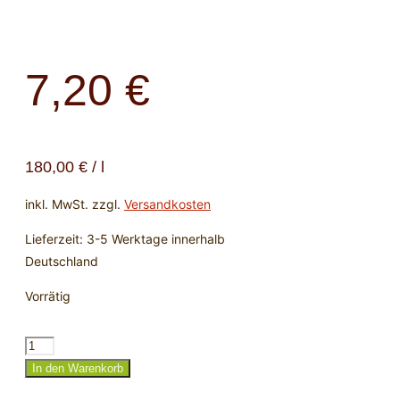
7,20
€
180,00
€
/
l
inkl. MwSt.
zzgl.
Versandkosten
Lieferzeit:
3-5 Werktage innerhalb
Deutschland
Vorrätig
Räucherwerk
„Reinigung“
In den Warenkorb
Menge