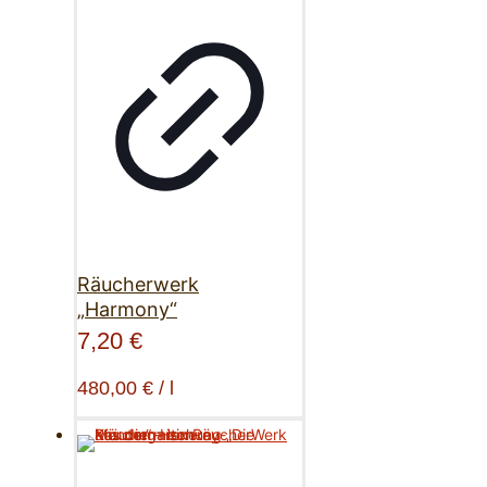
Räucherwerk
„Harmony“
7,20
€
480,00
€
/
l