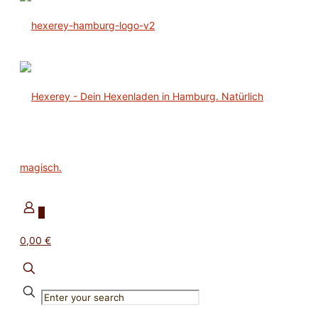
0
0,00 €
✕