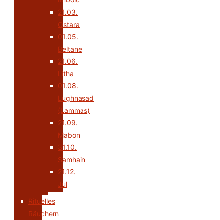
21.03.
Ostara
01.05.
Beltane
21.06.
Litha
01.08.
Lughnasad
(Lammas)
21.09.
Mabon
31.10.
Samhain
21.12.
Jul
Rituelles
Räuchern