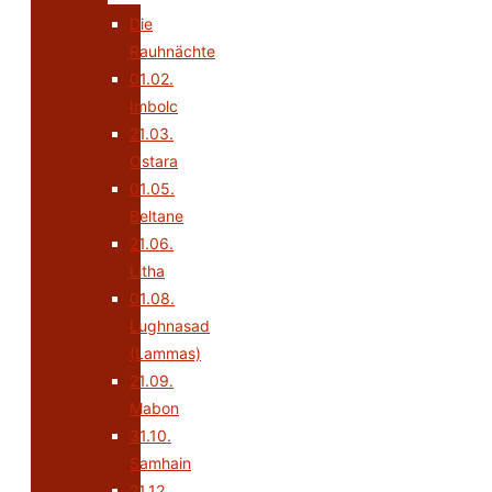
Die
Rauhnächte
01.02.
Imbolc
21.03.
Ostara
01.05.
Beltane
21.06.
Litha
01.08.
Lughnasad
(Lammas)
21.09.
Mabon
31.10.
Samhain
21.12.