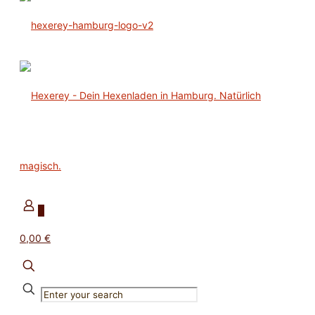
0
0,00 €
✕