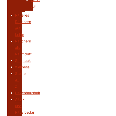
Jul
Rituelles
Räuchern
auf
Kohle
Räuchern
als
Raumduft
Schmuck
Wellness
Steine
A-
Z
Hexenhaushalt
Altar-
und
Ritualbedarf