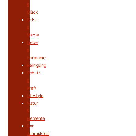
&
Glück
Geist
&
Magie
Liebe
&
Harmonie
Reinigung
Schutz
&
Kraft
Lifestyle
Natur
&
Elemente
Der
Jahreskreis