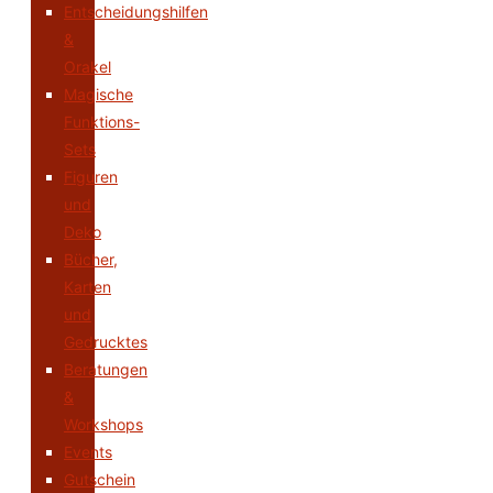
Entscheidungshilfen
&
Orakel
Magische
Funktions-
Sets
Figuren
und
Deko
Bücher,
Karten
und
Gedrucktes
Beratungen
&
Workshops
Events
Gutschein