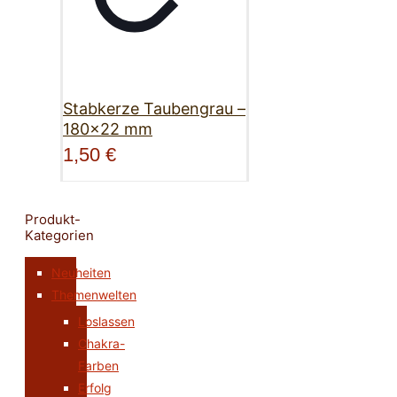
Stabkerze Taubengrau –
180×22 mm
1,50
€
Produkt-
Kategorien
Neuheiten
Themenwelten
Loslassen
Chakra-
Farben
Erfolg