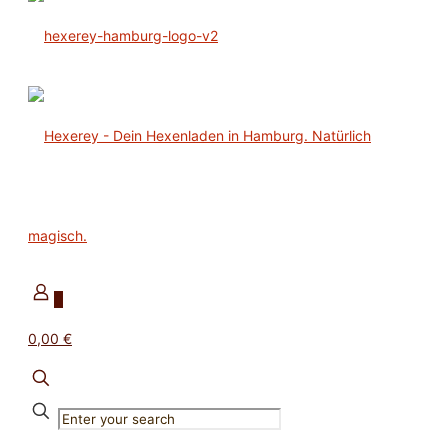
0
0,00 €
✕