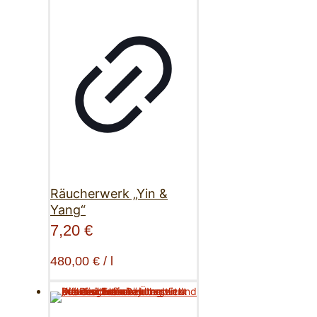
Räucherwerk „Yin &
Yang“
7,20
€
480,00
€
/
l