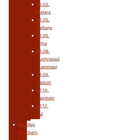
21.03.
Ostara
01.05.
Beltane
21.06.
Litha
01.08.
Lughnasad
(Lammas)
21.09.
Mabon
31.10.
Samhain
21.12.
Jul
Rituelles
Räuchern