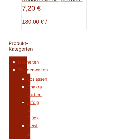
7,20
€
180,00
€
/
l
Produkt-
Kategorien
Neuheiten
Themenwelten
Loslassen
Chakra-
Farben
Erfolg
&
Glück
Geist
&