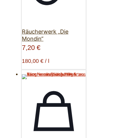
Räucherwerk „Die
Mondin“
7,20
€
180,00
€
/
l