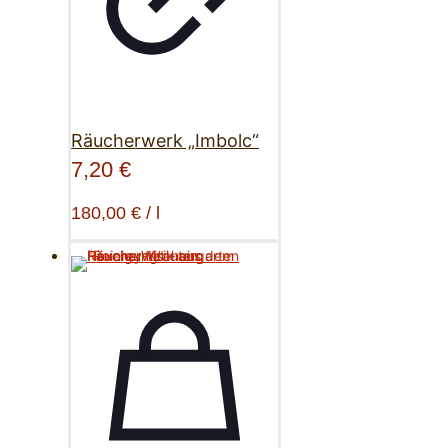
Räucherwerk „Imbolc“
7,20
€
180,00
€
/
l