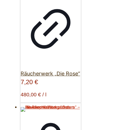
Räucherwerk „Die Rose“
7,20
€
480,00
€
/
l