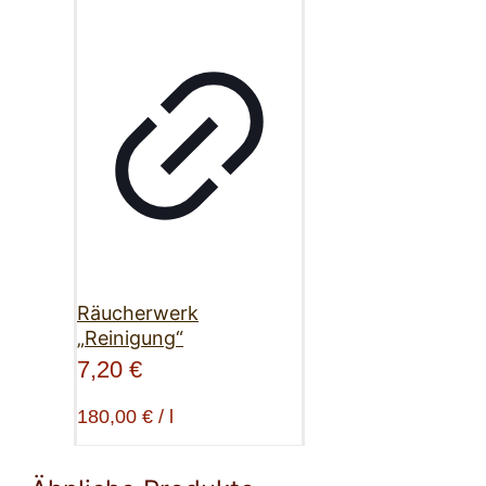
Räucherwerk
„Reinigung“
7,20
€
180,00
€
/
l