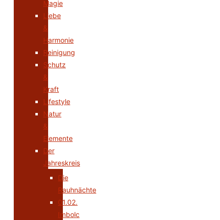
Magie
Liebe
&
Harmonie
Reinigung
Schutz
&
Kraft
Lifestyle
Natur
&
Elemente
Der
Jahreskreis
Die
Rauhnächte
01.02.
Imbolc