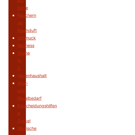
auf
Kohle
Räuchern
als
Raumduft
Schmuck
Wellness
Steine
A-
Z
Hexenhaushalt
Altar-
und
Ritualbedarf
Entscheidungshilfen
&
Orakel
Magische