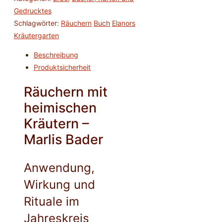
-
Gedrucktes
Marlis
Schlagwörter:
Räuchern
Buch
Elanors
Bader
Kräutergarten
Menge
Beschreibung
Produktsicherheit
Räuchern mit
heimischen
Kräutern –
Marlis Bader
Anwendung,
Wirkung und
Rituale im
Jahreskreis