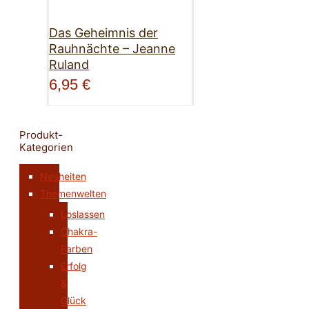
Das Geheimnis der
Rauhnächte – Jeanne
Ruland
6,95
€
Produkt-
Kategorien
Neuheiten
Themenwelten
Loslassen
Chakra-
Farben
Erfolg
&
Glück