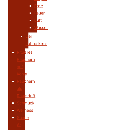
Erde
Feuer
Luft
Wasser
Der
Jahreskreis
Rituelles
Räuchern
auf
Kohle
Räuchern
als
Raumduft
Schmuck
Wellness
Steine
A-