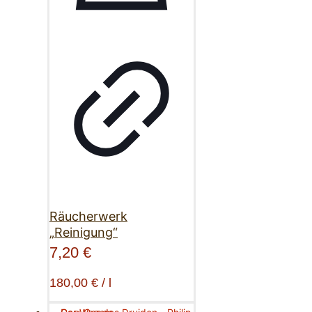
Räucherwerk
„Reinigung“
7,20
€
180,00
€
/
l