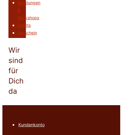
Beratungen
&
Workshops
Events
Gutschein
Wir
sind
für
Dich
da
Kundenkonto