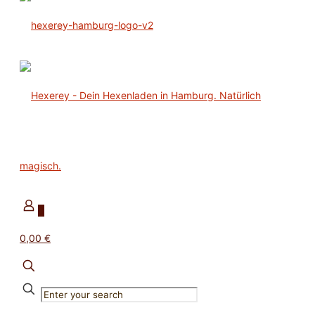
0
0,00 €
✕