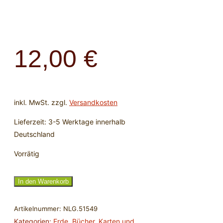
12,00
€
inkl. MwSt.
zzgl.
Versandkosten
Lieferzeit:
3-5 Werktage innerhalb
Deutschland
Vorrätig
Räuchern
In den Warenkorb
mit
heimischen
Artikelnummer:
NLG.51549
Kräutern
Kategorien:
Erde
,
Bücher, Karten und