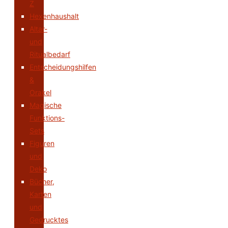
Z
Hexenhaushalt
Altar-
und
Ritualbedarf
Entscheidungshilfen
&
Orakel
Magische
Funktions-
Sets
Figuren
und
Deko
Bücher,
Karten
und
Gedrucktes