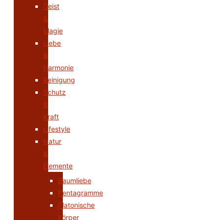
Geist
&
Magie
Liebe
&
Harmonie
Reinigung
Schutz
&
Kraft
Lifestyle
Natur
&
Elemente
Baumliebe
Pentagramme
Platonische
Körper