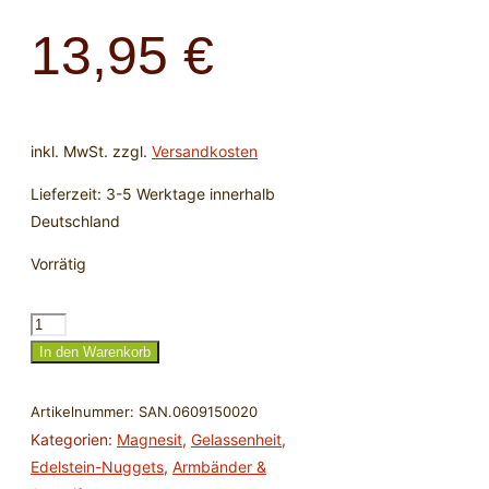
13,95
€
inkl. MwSt.
zzgl.
Versandkosten
Lieferzeit:
3-5 Werktage innerhalb
Deutschland
Vorrätig
Armband
Magnesit,
In den Warenkorb
10-
12mm
Artikelnummer:
SAN.0609150020
Nuggets
Kategorien:
Magnesit
,
Gelassenheit
,
Menge
Edelstein-Nuggets
,
Armbänder &