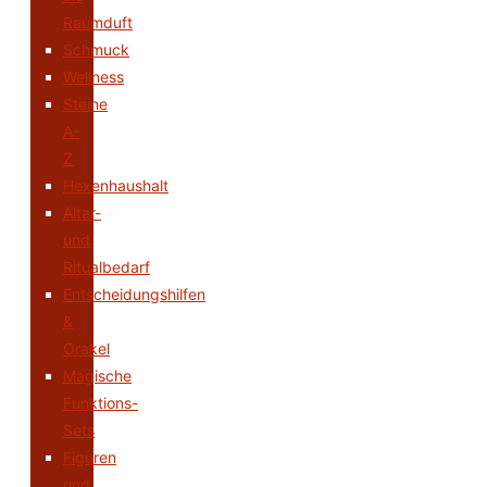
Raumduft
Schmuck
Wellness
Steine
A-
Z
Hexenhaushalt
Altar-
und
Ritualbedarf
Entscheidungshilfen
&
Orakel
Magische
Funktions-
Sets
Figuren
und