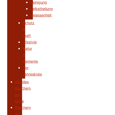
Reinigung
Selbstheilung
Gelassenheit
Schutz
&
Kraft
Lifestyle
Natur
&
Elemente
Der
Jahreskreis
Rituelles
Räuchern
auf
Kohle
Räuchern
als