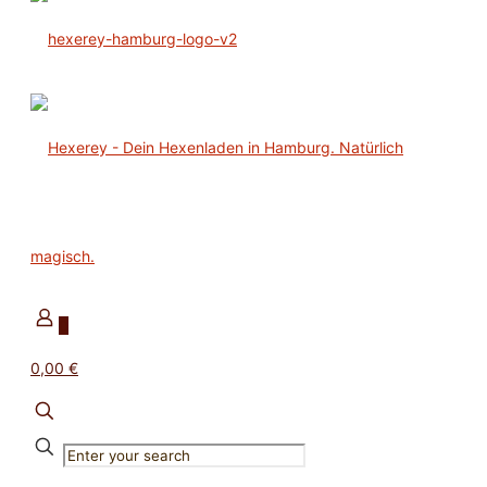
0
0,00 €
✕