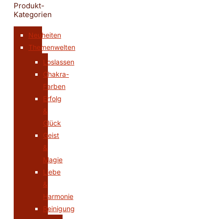
Produkt-
Kategorien
Neuheiten
Themenwelten
Loslassen
Chakra-
Farben
Erfolg
&
Glück
Geist
&
Magie
Liebe
&
Harmonie
Reinigung