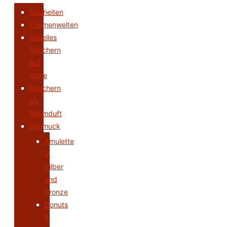
Neuheiten
Themenwelten
Rituelles
Räuchern
auf
Kohle
Räuchern
als
Raumduft
Schmuck
Amulette
in
Silber
und
Bronze
Donuts
&