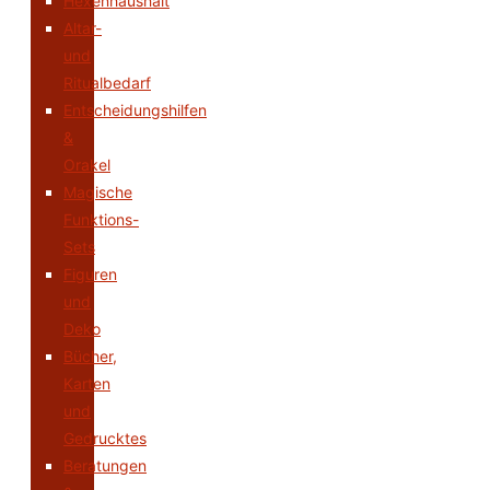
Hexenhaushalt
Altar-
und
Ritualbedarf
Entscheidungshilfen
&
Orakel
Magische
Funktions-
Sets
Figuren
und
Deko
Bücher,
Karten
und
Gedrucktes
Beratungen