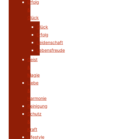
Erfolg
&
Glück
Glück
Erfolg
Leidenschaft
Lebensfreude
Geist
&
Magie
Liebe
&
Harmonie
Reinigung
Schutz
&
Kraft
Lifestyle