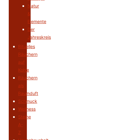
Natur
&
Elemente
Der
Jahreskreis
Rituelles
Räuchern
auf
Kohle
Räuchern
als
Raumduft
Schmuck
Wellness
Steine
A-
Z