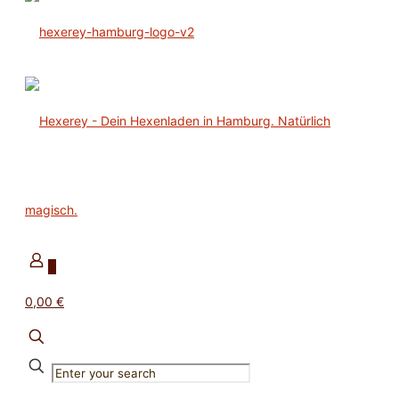
0
0,00 €
✕