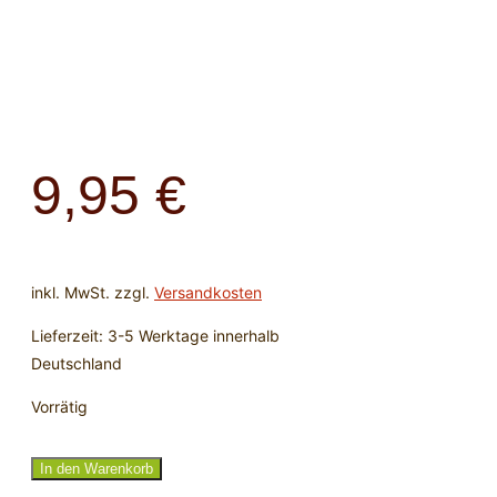
9,95
€
inkl. MwSt.
zzgl.
Versandkosten
Lieferzeit:
3-5 Werktage innerhalb
Deutschland
Vorrätig
Armband
In den Warenkorb
Lapislazuli,