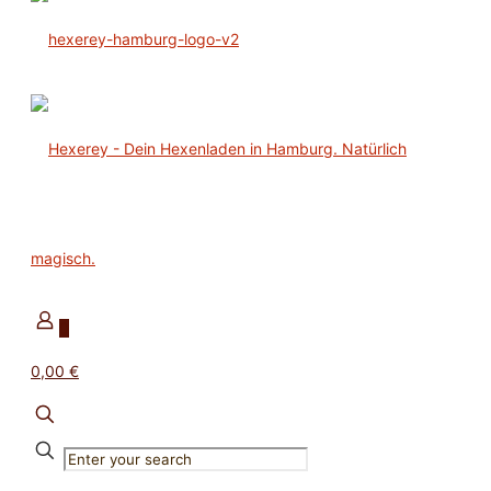
0
0,00 €
✕