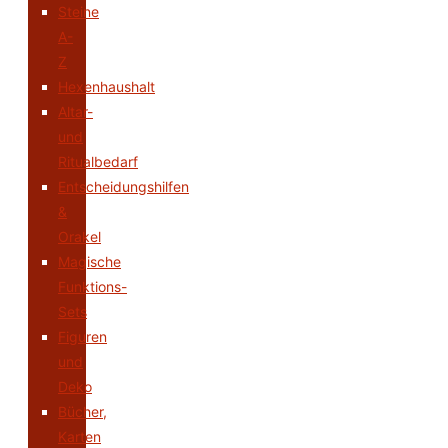
Steine
A-
Z
Hexenhaushalt
Altar-
und
Ritualbedarf
Entscheidungshilfen
&
Orakel
Magische
Funktions-
Sets
Figuren
und
Deko
Bücher,
Karten