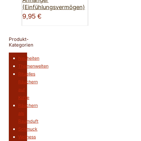
(Einfühlungsvermögen)
9,95
€
Produkt-
Kategorien
Neuheiten
Themenwelten
Rituelles
Räuchern
auf
Kohle
Räuchern
als
Raumduft
Schmuck
Wellness