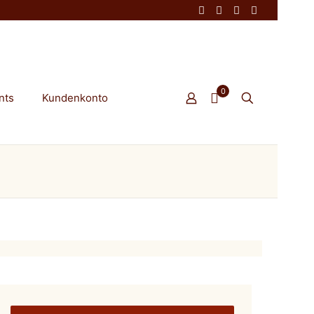
0
nts
Kundenkonto