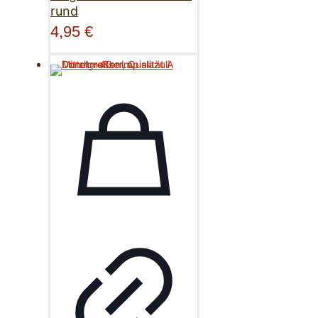
rund
4,95
€