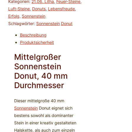
Kategorien:
21.06. Litha
,
Feuer-Steine
,
Menge
Luft-Steine
,
Donuts
,
Lebensfreude
,
Erfolg
,
Sonnenstein
Schlagwörter:
Sonnenstein
Donut
Beschreibung
Produktsicherheit
Mittelgroßer
Sonnenstein
Donut, 40 mm
Durchmesser
Dieser mittelgroße 40 mm
Sonnenstein
Donut eignet sich
bestens sowohl als dominanter
Stein in einer kreativ gestalteten
Halskette, als auch zum einzeln