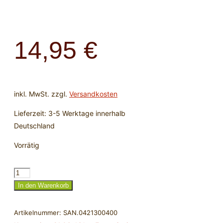
14,95
€
inkl. MwSt.
zzgl.
Versandkosten
Lieferzeit:
3-5 Werktage innerhalb
Deutschland
Vorrätig
Sonnenstein
Donut
In den Warenkorb
40
mm
Artikelnummer:
SAN.0421300400
rund