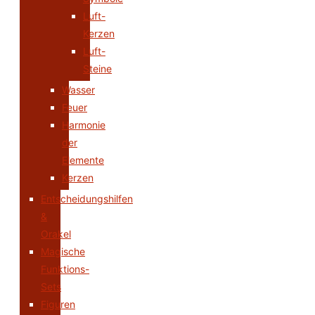
Luft-
Kerzen
Luft-
Steine
Wasser
Feuer
Harmonie
der
Elemente
Kerzen
Entscheidungshilfen
&
Orakel
Magische
Funktions-
Sets
Figuren