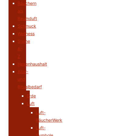
Räuchern
als
Raumduft
Schmuck
Wellness
Steine
A-
Z
Hexenhaushalt
Altar-
und
Ritualbedarf
Erde
Luft
Luft-
RäucherWerk
Luft-
Symbole