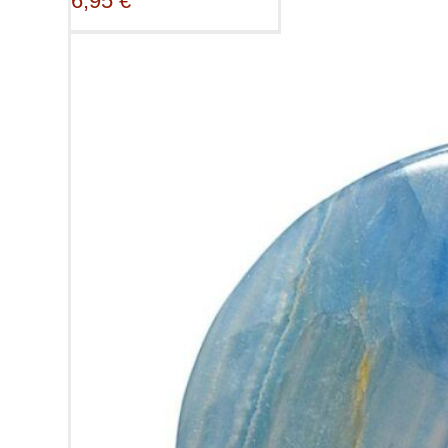
6,95
€