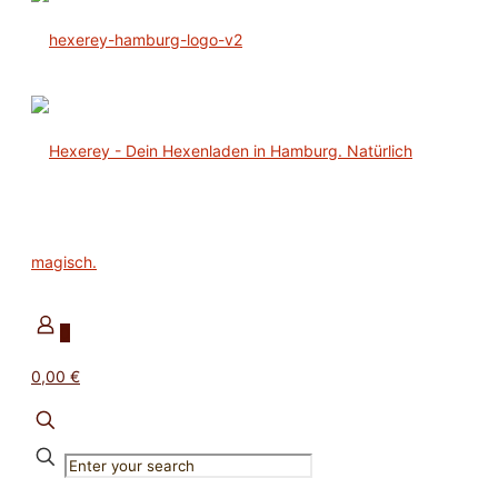
0
0,00 €
✕